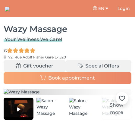
EN
Login
Wazy Massage
Your Wellness We Care!
13
72, Rue Adolf Fisher
Gare L-1520
Gift voucher
Special Offers
Book appointment
Show
more