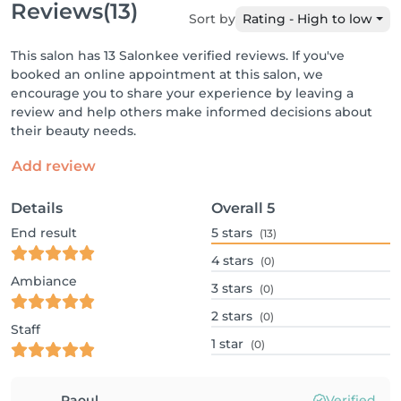
Reviews
(13)
Sort by
Rating - High to low
This salon has 13 Salonkee verified reviews. If you've
booked an online appointment at this salon, we
encourage you to share your experience by leaving a
review and help others make informed decisions about
their beauty needs.
Add review
Details
Overall
5
End result
5
stars
(13)
4
stars
(0)
Ambiance
3
stars
(0)
2
stars
(0)
Staff
1
star
(0)
Raoul
Verified