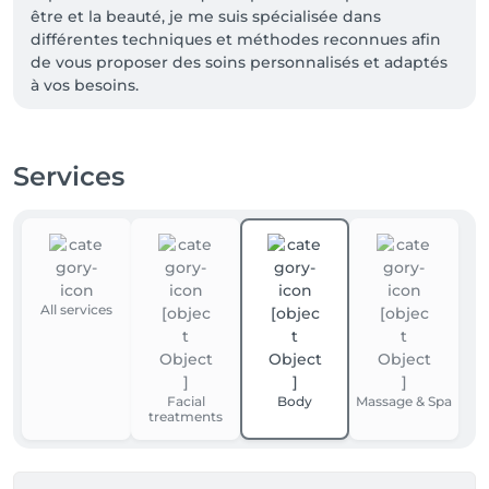
être et la beauté, je me suis spécialisée dans 
différentes techniques et méthodes reconnues afin 
de vous proposer des soins personnalisés et adaptés 
à vos besoins.

• Méthode Renata França

Services
• Massages pré et post-partum

• Madérothérapie

• Infinity Body Shape

• Soins corporels avancés

• Soins du visage avancés avec technologies 
esthétiques

All services
Je travaille avec différentes technologies de pointe 
telles que la radiofréquence, les ultrasons, 
l'oxygénothérapie et l'ultrasonic skin scrubber, afin 
Facial
Body
Massage & Spa
d'améliorer la qualité de la peau, de favoriser le bien-
treatments
être et d'accompagner chaque cliente dans l'atteinte 
de ses objectifs esthétiques.
