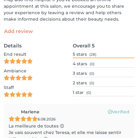
appointment at this salon, we encourage you to share
your experience by leaving a review and help others
make informed decisions about their beauty needs.
Add review
Details
Overall
5
End result
5
stars
(28)
4
stars
(0)
Ambiance
3
stars
(0)
2
stars
(0)
Staff
1
star
(0)
Marlene
Verified
6.08.2026
La meilleure de toutes 😊
Je vais souvent chez Teresa, et elle me laisse sentir