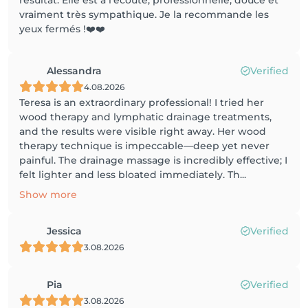
résultat. Elle est à l’écoute, professionnelle, douce et
vraiment très sympathique. Je la recommande les
yeux fermés !❤️❤️
Alessandra
Verified
4.08.2026
Teresa is an extraordinary professional! I tried her
wood therapy and lymphatic drainage treatments,
and the results were visible right away. Her wood
therapy technique is impeccable—deep yet never
painful. The drainage massage is incredibly effective; I
felt lighter and less bloated immediately. Th...
Show more
Jessica
Verified
3.08.2026
Pia
Verified
3.08.2026