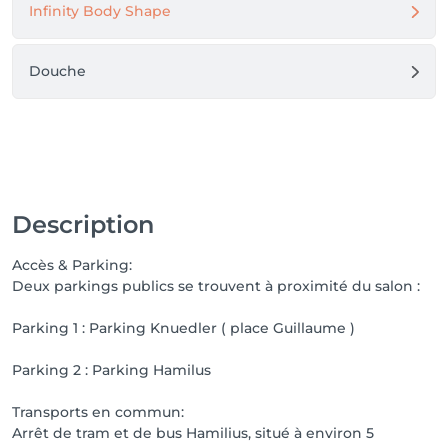
Mon objectif est de vous offrir bien plus qu'un soin : 
Infinity Body Shape
une expérience personnalisée, professionnelle et 
chaleureuse, dans un cadre où votre bien-être est au 
centre de toutes les attentions.

Douche
Au plaisir de prendre soin de vous.
Description
Accès & Parking:
Deux parkings publics se trouvent à proximité du salon :
Parking 1 : Parking Knuedler ( place Guillaume )
Parking 2 : Parking Hamilus
Transports en commun:
Arrêt de tram et de bus Hamilius, situé à environ 5