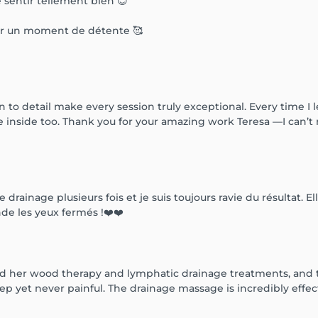
e sentir tellement bien 😊
pour un moment de détente 🥰
 to detail make every session truly exceptional. Every time I le
 inside too. Thank you for your amazing work Teresa —I can’t
e drainage plusieurs fois et je suis toujours ravie du résultat. El
e les yeux fermés !❤️❤️
ried her wood therapy and lymphatic drainage treatments, and t
et never painful. The drainage massage is incredibly effectiv