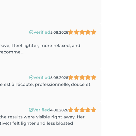
Verified
5.08.2026
ave, I feel lighter, more relaxed, and
 recomme...
Verified
5.08.2026
le est à l’écoute, professionnelle, douce et
Verified
4.08.2026
he results were visible right away. Her
e; I felt lighter and less bloated