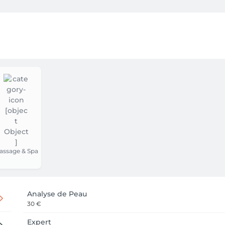
 esthétiques

 pointe telles que la radiofréquence, les ultrasons, l'oxygénothé
er le bien-être et d'accompagner chaque cliente dans l'atteinte
'un soin : une expérience personnalisée, professionnelle et ch
assage & Spa
Analyse de Peau
30 €
Expert