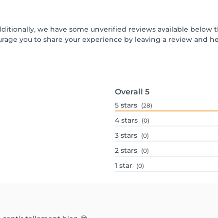
dditionally, we have some unverified reviews available below t
urage you to share your experience by leaving a review and 
Overall
5
5
stars
(28)
4
stars
(0)
3
stars
(0)
2
stars
(0)
1
star
(0)