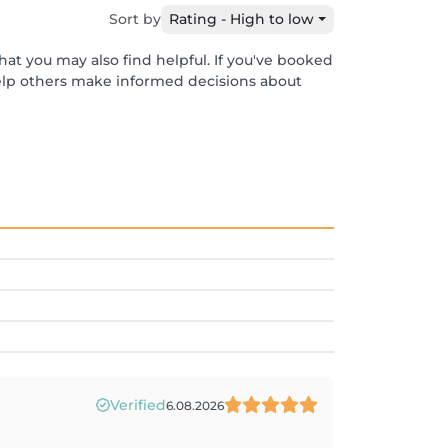
Sort by
Rating - High to low
hat you may also find helpful. If you've booked
help others make informed decisions about
Verified
6.08.2026