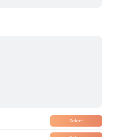
rapie et l'ultrasonic skin scrubber, afin 
 de ses objectifs esthétiques.

aleureuse, dans un cadre où votre bien-être 
Select