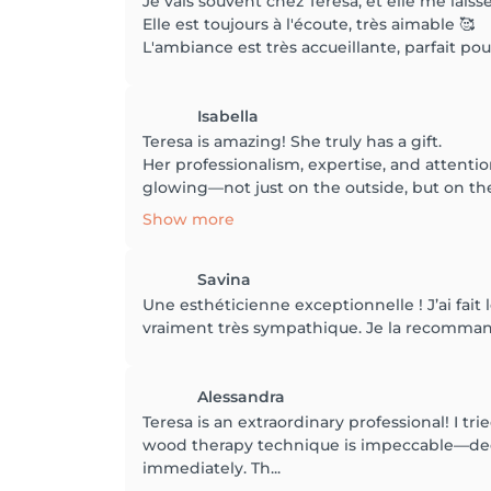
Je vais souvent chez Teresa, et elle me laiss
Elle est toujours à l'écoute, très aimable 🥰
L'ambiance est très accueillante, parfait 
Isabella
Teresa is amazing! She truly has a gift.
Her professionalism, expertise, and attention
glowing—not just on the outside, but on the
Show more
Savina
Une esthéticienne exceptionnelle ! J’ai fait l
vraiment très sympathique. Je la recommand
Alessandra
Teresa is an extraordinary professional! I t
wood therapy technique is impeccable—deep y
immediately. Th...