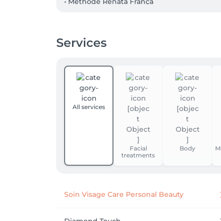
• Méthode Renata França

• Massages pré et post-partum

• Madérothérapie

• Infinity Body Shape

Services
• Soins corporels avancés

• Soins du visage avancés avec technologies
Je travaille avec différentes technologies de
d'améliorer la qualité de la peau, de favoris
Mon objectif est de vous offrir bien plus qu
All services
est au centre de toutes les attentions.

Au plaisir de prendre soin de vous.
Facial
Body
M
treatments
Soin Visage Care Personal Beauty