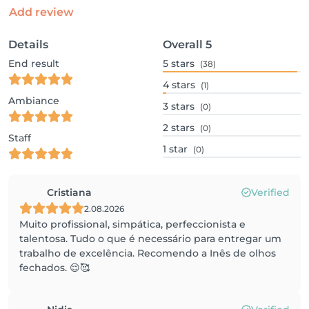
Add review
Details
Overall
5
End result
5
stars
(38)
4
stars
(1)
Ambiance
3
stars
(0)
2
stars
(0)
Staff
1
star
(0)
Cristiana
Verified
2.08.2026
Muito profissional, simpática, perfeccionista e
talentosa. Tudo o que é necessário para entregar um
trabalho de excelência. Recomendo a Inês de olhos
fechados. 😌🥰