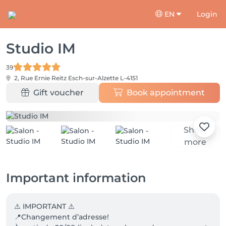
EN
Login
Studio IM
39
2, Rue Ernie Reitz
Esch-sur-Alzette L-4151
Gift voucher
Book appointment
Show
more
Important information
⚠️ IMPORTANT ⚠️

📍Changement d’adresse!
