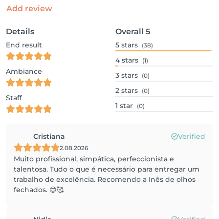
Add review
Details
Overall
5
End result
5
stars
(38)
4
stars
(1)
Ambiance
3
stars
(0)
2
stars
(0)
Staff
1
star
(0)
Cristiana
Verified
2.08.2026
Muito profissional, simpática, perfeccionista e
talentosa. Tudo o que é necessário para entregar um
trabalho de excelência. Recomendo a Inês de olhos
fechados. 😌🥰