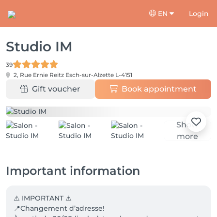
EN
Login
Studio IM
39
2, Rue Ernie Reitz
Esch-sur-Alzette L-4151
Gift voucher
Book appointment
Show
more
Important information
⚠️ IMPORTANT ⚠️

📍Changement d’adresse!
