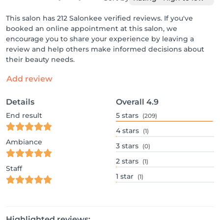
This salon has 212 Salonkee verified reviews. If you've
booked an online appointment at this salon, we
encourage you to share your experience by leaving a
review and help others make informed decisions about
their beauty needs.
Add review
Details
Overall
4.9
End result
5
stars
(209)
4
stars
(1)
Ambiance
3
stars
(0)
2
stars
(1)
Staff
1
star
(1)
Highlighted reviews: