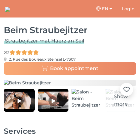
EN
Login
Beim Straubejitzer
Straubejitzer mat Häerz an Séil
212
2, Rue des Bouleaux
Steinsel L-7307
Book appointment
Show
more
Services