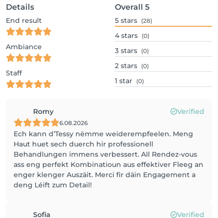
Details
Overall
5
End result
5
stars
(28)
4
stars
(0)
Ambiance
3
stars
(0)
2
stars
(0)
Staff
1
star
(0)
Romy
Verified
6.08.2026
Ech kann d’Tessy nëmme weiderempfeelen. Meng
Haut huet sech duerch hir professionell
Behandlungen immens verbessert. All Rendez-vous
ass eng perfekt Kombinatioun aus effektiver Fleeg an
enger klenger Auszäit. Merci fir däin Engagement a
deng Léift zum Detail!
Sofia
Verified