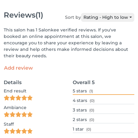
Reviews
(1)
Sort by
Rating - High to low
This salon has 1 Salonkee verified reviews. If you've
booked an online appointment at this salon, we
encourage you to share your experience by leaving a
review and help others make informed decisions about
their beauty needs.
Add review
Details
Overall
5
End result
5
stars
(1)
4
stars
(0)
Ambiance
3
stars
(0)
2
stars
(0)
Staff
1
star
(0)