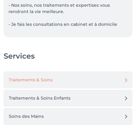
- Nos soins, nos traitements et expertises vous 
rendront la vie meilleure.

- Je fais les consultations en cabinet et à domicile

- Pour le domicile j'interviens au Luxembourg, à la 
Frontière Belge (Arlon) et la France 

Services
- Pour les prestations à domicile, merci de me 
telephoner ( des frais de déplacement pourront être 
facturer selon la distance )
Traitements & Soins
Traitements & Soins Enfants
Soins des Mains