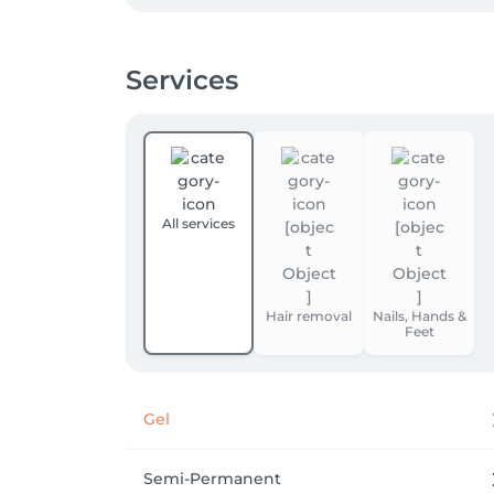
Services
All services
Hair removal
Nails, Hands &
Feet
Gel
Semi-Permanent