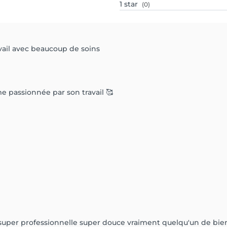
1
star
(0)
avail avec beaucoup de soins
e passionnée par son travail 🥰
le,super professionnelle super douce vraiment quelqu'un de bie