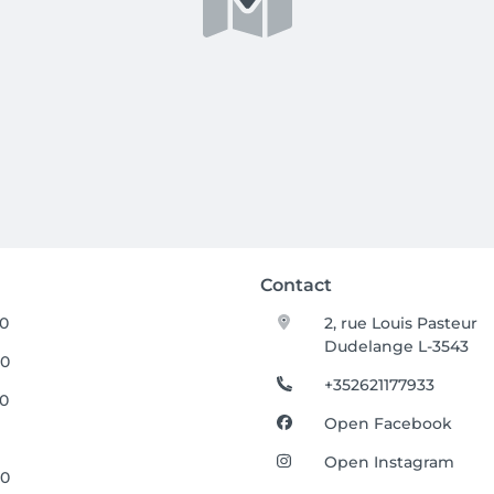
Contact
30
2, rue Louis Pasteur
Dudelange L-3543
00
+352621177933
30
Open Facebook
Open Instagram
00