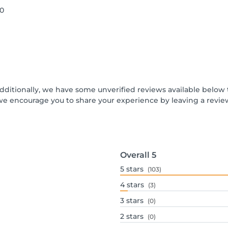
00
Additionally, we have some unverified reviews available below t
we encourage you to share your experience by leaving a revi
Overall
5
5
stars
(103)
4
stars
(3)
3
stars
(0)
2
stars
(0)