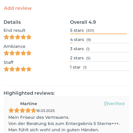
Add review
Details
Overall
4.9
End result
5
stars
(301)
4
stars
(9)
Ambiance
3
stars
(1)
2
stars
(5)
Staff
1
star
(1)
Highlighted reviews:
Martine
Verified
18.03.2025
Mein Friseur des Vertrauens.
Von der Beratung bis zum Entergebnis 5 Sterne+++.
Man fühlt sich wohl und in guten Händen.