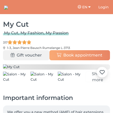
EN
Login
My Cut
My Cut, My Fashion, My Passion
317
1-3, Jean Pierre Bausch
Rumelange L-3713
Gift voucher
Book appointment
Show
more
Important information
We offer you a new method (AME) of hair extensions 