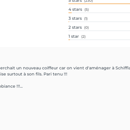
5
stars
(230)
4
stars
(5)
3
stars
(1)
2
stars
(0)
1
star
(2)
 cherchait un nouveau coiffeur car on vient d'aménager à Schiffl
e surtout à son fils. Pari tenu !!!
iance !!!...