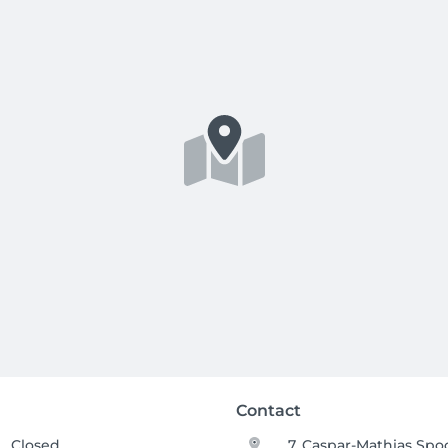
Contact
Closed
7, Caspar-Mathias Spo