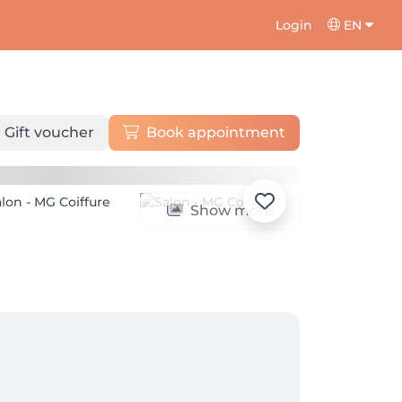
Login
EN
Gift voucher
Book appointment
Show more