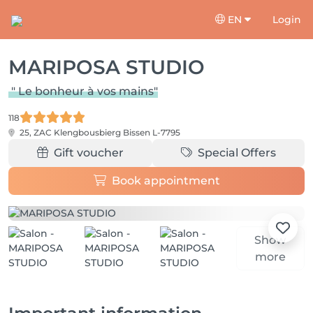
EN
Login
MARIPOSA STUDIO
" Le bonheur à vos mains"
118
25, ZAC Klengbousbierg
Bissen L-7795
Gift voucher
Special Offers
Book appointment
Show
more