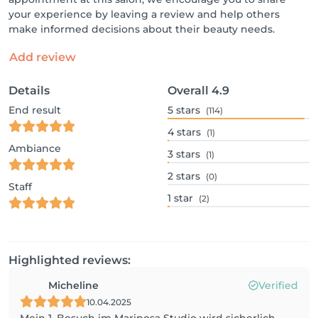
your experience by leaving a review and help others
make informed decisions about their beauty needs.
Add review
Details
Overall
4.9
End result
5
stars
(114)
4
stars
(1)
Ambiance
3
stars
(1)
2
stars
(0)
Staff
1
star
(2)
Highlighted reviews:
Micheline
Verified
10.04.2025