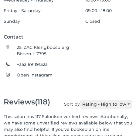
Wednesday - Thursday
10:00 - 19:00
Friday - Saturday
09:00 - 18:00
Sunday
Closed
Contact
25, ZAC Klengbousbierg
Bissen L-7795
+352 691191323
Open Instagram
Reviews
(118)
Sort by
Rating - High to low
This salon has 117 Salonkee verified reviews. Additionally,
we have some unverified reviews available below that you
may also find helpful. If you've booked an online
appointment at this salon, we encourage you to share