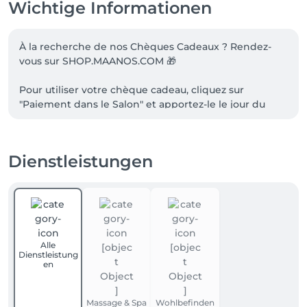
Wichtige Informationen
À la recherche de nos Chèques Cadeaux ? Rendez-
vous sur SHOP.MAANOS.COM 🎁

Pour utiliser votre chèque cadeau, cliquez sur 
"Paiement dans le Salon" et apportez-le le jour du 
massage ! 💌 😌

✨ Profitez bien de votre expérience de Massage chez 
Dienstleistungen
Maanos ✨ 
Alle
Dienstleistung
en
Massage & Spa
Wohlbefinden