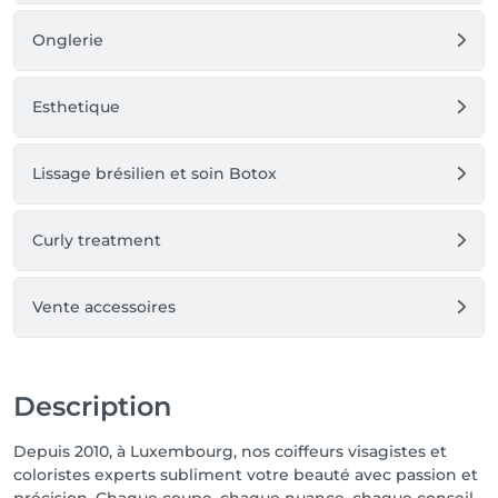
nous sommes ravis de vous accueillir, toute l’année, 
avec le sourire.

Onglerie
À très bientôt,

Esthetique
Lissage brésilien et soin Botox
Curly treatment
Vente accessoires
Description
Depuis 2010, à Luxembourg, nos coiffeurs visagistes et
coloristes experts subliment votre beauté avec passion et
précision. Chaque coupe, chaque nuance, chaque conseil