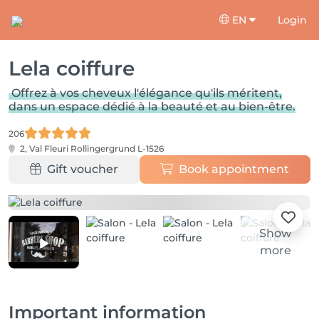
EN
Login
Lela coiffure
Offrez à vos cheveux l'élégance qu'ils méritent,
dans un espace dédié à la beauté et au bien-être.
206
2, Val Fleuri
Rollingergrund L-1526
Gift voucher
Book appointment
Show
more
Important information