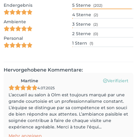
Endergebnis
5
Sterne
(202)
4
Sterne
(2)
Ambiente
3
Sterne
(2)
2
Sterne
(0)
Personal
1
Stern
(1)
Hervorgehobene Kommentare:
Martine
Verifiziert
4.07.2025
L’accueil au salon à Olm est toujours marqué par une
grande courtoisie et un professionnalisme constant.
L’équipe se distingue par sa compétence et son souci
de bien répondre aux attentes. L’ambiance paisible et
soignée contribue à faire de chaque visite une
expérience agréable. Merci à toute l‘équi...
Mehr anzeigen