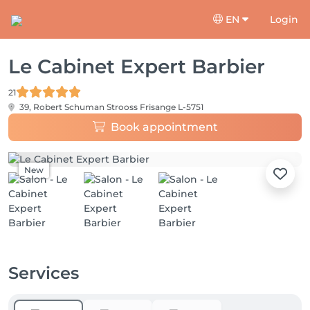
EN
Login
Le Cabinet Expert Barbier
21
39, Robert Schuman Strooss
Frisange L-5751
Book appointment
New
Services