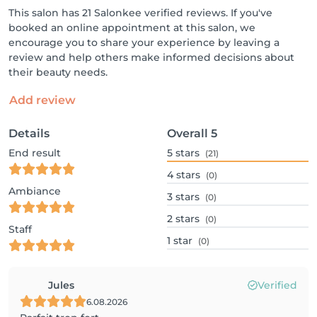
This salon has 21 Salonkee verified reviews. If you've
booked an online appointment at this salon, we
encourage you to share your experience by leaving a
review and help others make informed decisions about
their beauty needs.
Add review
Details
Overall
5
End result
5
stars
(21)
4
stars
(0)
Ambiance
3
stars
(0)
2
stars
(0)
Staff
1
star
(0)
Jules
Verified
6.08.2026