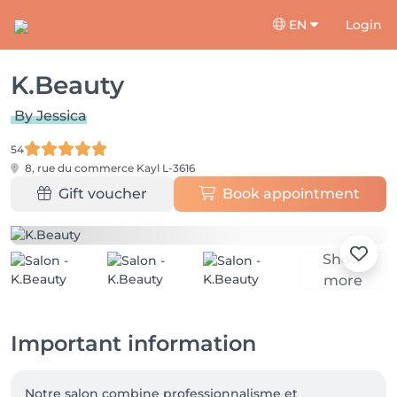
EN
Login
K.Beauty
By Jessica
54
8, rue du commerce
Kayl L-3616
Gift voucher
Book appointment
Show
more
Important information
Notre salon combine professionnalisme et 