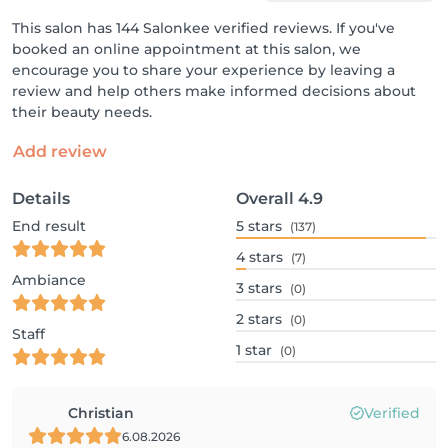
This salon has 144 Salonkee verified reviews. If you've
booked an online appointment at this salon, we
encourage you to share your experience by leaving a
review and help others make informed decisions about
their beauty needs.
Add review
Details
Overall
4.9
End result
5
stars
(137)
4
stars
(7)
Ambiance
3
stars
(0)
2
stars
(0)
Staff
1
star
(0)
Christian
Verified
6.08.2026