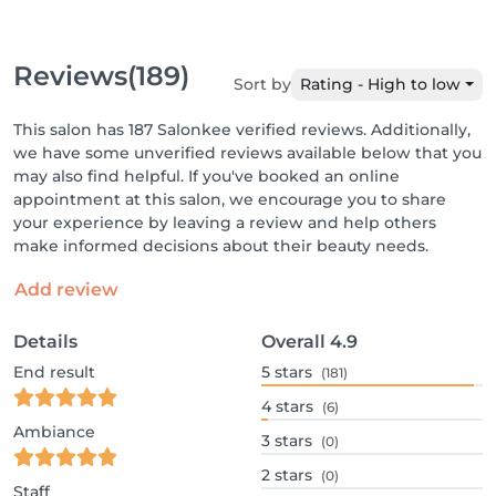
Reviews
(189)
Sort by
Rating - High to low
This salon has 187 Salonkee verified reviews. Additionally,
we have some unverified reviews available below that you
may also find helpful. If you've booked an online
appointment at this salon, we encourage you to share
your experience by leaving a review and help others
make informed decisions about their beauty needs.
Add review
Details
Overall
4.9
End result
5
stars
(181)
4
stars
(6)
Ambiance
3
stars
(0)
2
stars
(0)
Staff