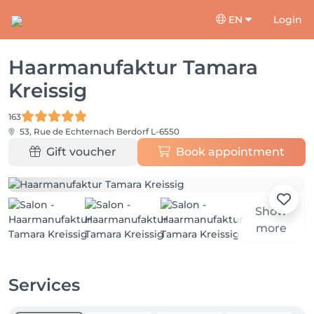
EN
Login
Haarmanufaktur Tamara
Kreissig
163
53, Rue de Echternach
Berdorf L-6550
Gift voucher
Book appointment
Show
more
Services