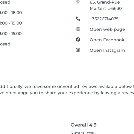
losed
65, Grand-Rue
Mertert L-6630
:00 - 18:00
+35226714075
:00 - 19:00
Open web page
:00 - 15:00
Open Facebook
losed
Open Instagram
Additionally, we have some unverified reviews available below t
we encourage you to share your experience by leaving a revi
Overall
4.9
5
stars
(228)