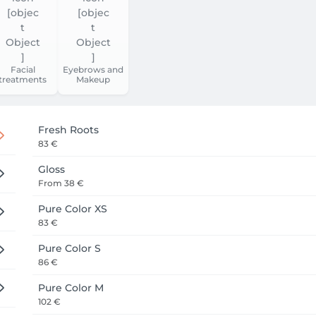
Facial
Eyebrows and
treatments
Makeup
Fresh Roots
83 €
Gloss
From
38 €
Pure Color XS
83 €
Pure Color S
86 €
Pure Color M
102 €