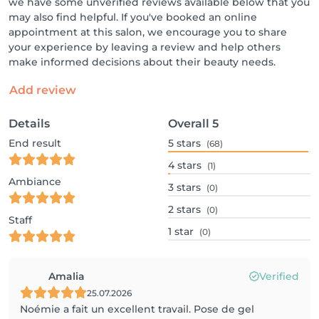
we have some unverified reviews available below that you
may also find helpful. If you've booked an online
appointment at this salon, we encourage you to share
your experience by leaving a review and help others
make informed decisions about their beauty needs.
Add review
Details
Overall
5
End result
5
stars
(68)
4
stars
(1)
Ambiance
3
stars
(0)
2
stars
(0)
Staff
1
star
(0)
Amalia
Verified
25.07.2026
Noémie a fait un excellent travail. Pose de gel