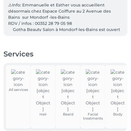
⚠️Info: Emmanuelle et Esther vous accueillent 
désormais chez Espace Coiffure au 2 Avenue des 
Bains  sur Mondorf -les-Bains

RDV / infos : 00352 28 79 05 98                                           
    Gotha Beauty Salon à Mondorf-les-Bains est ouvert 
du lundi au samedi avec ou sans rendez-vous. Dans 
notre salon nous pratiquons plusieurs langues: 
Luxembourgeois 🇱🇺 Français 🇫🇷 Allemand 🇩🇪 
Services
Anglais 🇬🇧
All services
Hair
Beard
Facial
Body
treatments