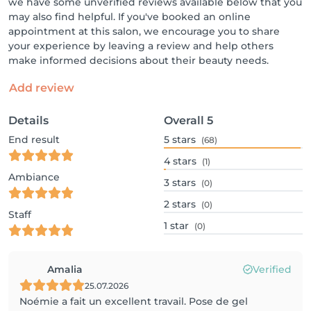
we have some unverified reviews available below that you
may also find helpful. If you've booked an online
appointment at this salon, we encourage you to share
your experience by leaving a review and help others
make informed decisions about their beauty needs.
Add review
Details
Overall
5
End result
5
stars
(68)
4
stars
(1)
Ambiance
3
stars
(0)
2
stars
(0)
Staff
1
star
(0)
Amalia
Verified
25.07.2026
Noémie a fait un excellent travail. Pose de gel