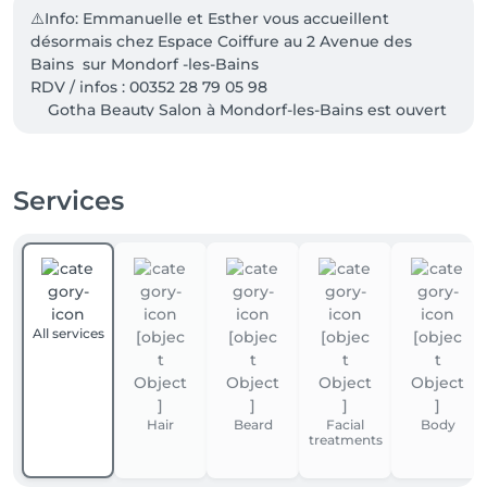
⚠️Info: Emmanuelle et Esther vous accueillent 
désormais chez Espace Coiffure au 2 Avenue des 
Bains  sur Mondorf -les-Bains

RDV / infos : 00352 28 79 05 98                                           
    Gotha Beauty Salon à Mondorf-les-Bains est ouvert 
du lundi au samedi avec ou sans rendez-vous. Dans 
notre salon nous pratiquons plusieurs langues: 
Luxembourgeois 🇱🇺 Français 🇫🇷 Allemand 🇩🇪 
Services
Anglais 🇬🇧
All services
Hair
Beard
Facial
Body
treatments