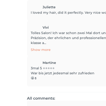
Juliette
I loved my hair, did it perfectly. Very nice
Vivi
Tolles Salon! Ich war schon zwei Mal dort un
Präzision, der ehrlichen und professionell
klasse a...
Show more
Martine
3mal 5 ⭐️⭐️⭐️⭐️⭐️
War bis jetzt jedesmal sehr zufrieden
🤩🌷
All comments: