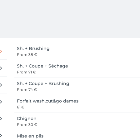
Sh. + Brushing
From
38 €
Sh. + Coupe + Séchage
From
71 €
Sh. + Coupe + Brushing
From
74 €
Forfait wash,cut&go dames
61 €
Chignon
From
30 €
Mise en plis