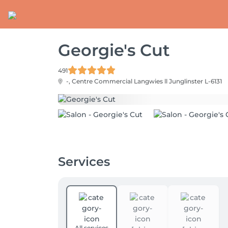
Georgie's Cut
491
-, Centre Commercial Langwies ll
Junglinster L-6131
Services
All services