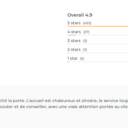
Overall
4.9
5
stars
(453)
4
stars
(27)
3
stars
(3)
2
stars
(3)
1
star
(5)
chit la porte. L'accueil est chaleureux et sincère, le service 
couter et de conseiller, avec une vraie attention portée au cl