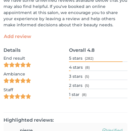
we have some unverified reviews available below that you
may also find helpful. If you've booked an online
appointment at this salon, we encourage you to share
your experience by leaving a review and help others
make informed decisions about their beauty needs.
Add review
Details
Overall
4.8
End result
5
stars
(282)
4
stars
(8)
Ambiance
3
stars
(5)
2
stars
(5)
Staff
1
star
(8)
Highlighted reviews:
pierre
Verified