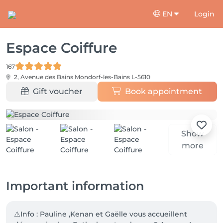
EN
Login
Espace Coiffure
167
2, Avenue des Bains
Mondorf-les-Bains L-5610
Gift voucher
Book appointment
Show
more
Important information
⚠️Info : Pauline ,Kenan et Gaëlle vous accueillent 