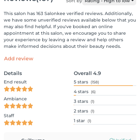
Sort by
Rating - High to low
This salon has 163 Salonkee verified reviews. Additionally,
we have some unverified reviews available below that you
may also find helpful. If you've booked an online
appointment at this salon, we encourage you to share
your experience by leaving a review and help others
make informed decisions about their beauty needs.
Add review
Details
Overall
4.9
End result
5
stars
(158)
4
stars
(6)
Ambiance
3
stars
(1)
2
stars
(1)
Staff
1
star
(1)