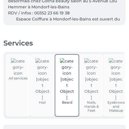
désormais chez Gotha beauty salon au 5 Avenue Lou 
Hemmer à Mondorf-les-Bains 

RDV / infos : 00352 23 66 19 38                                            
       Espace Coiffure à Mondorf-les-Bains est ouvert du 
mardi au samedi avec ou sans rendez-vous.      Dans 
notre salon nous pratiquons plusieurs langues: 
Luxembourgeois 🇱🇺 Français 🇫🇷 Allemand 🇩🇪 
Services
Anglais 🇬🇧
All services
Hair
Beard
Nails,
Eyebrows
Hands &
and
Feet
Makeup