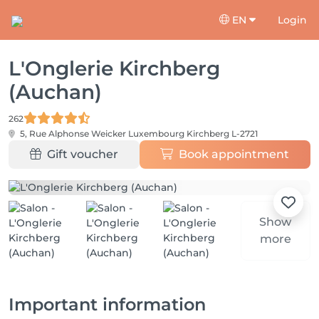
EN
Login
L'Onglerie Kirchberg
(Auchan)
262
5, Rue Alphonse Weicker Luxembourg
Kirchberg L-2721
Gift voucher
Book appointment
Show
more
Important information