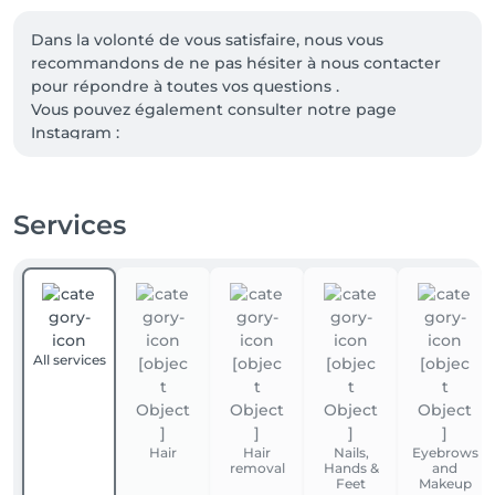
Dans la volonté de vous satisfaire, nous vous 
recommandons de ne pas hésiter à nous contacter 
pour répondre à toutes vos questions . 

Vous pouvez également consulter notre page 
Instagram : 

Camille_albane_beaute_lux

Services
TVA : LU12583477
All services
Hair
Hair
Nails,
Eyebrows
removal
Hands &
and
Feet
Makeup