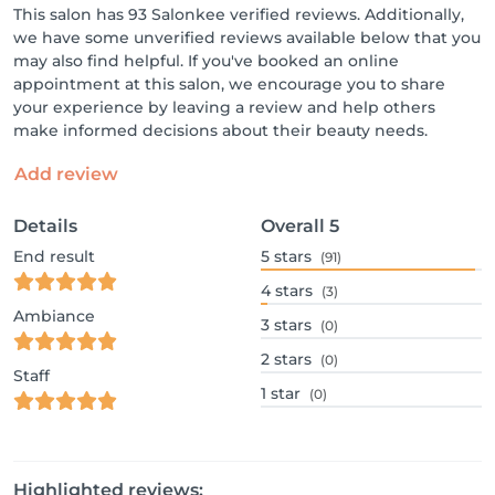
This salon has 93 Salonkee verified reviews. Additionally,
we have some unverified reviews available below that you
may also find helpful. If you've booked an online
appointment at this salon, we encourage you to share
your experience by leaving a review and help others
make informed decisions about their beauty needs.
Add review
Details
Overall
5
End result
5
stars
(91)
4
stars
(3)
Ambiance
3
stars
(0)
2
stars
(0)
Staff
1
star
(0)
Highlighted reviews: