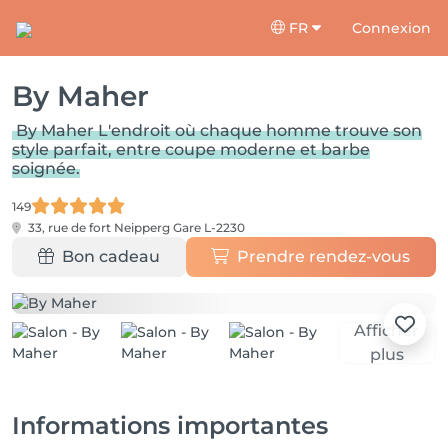
FR
Connexion
By Maher
By Maher L'endroit où chaque homme trouve son
style parfait, entre coupe moderne et barbe
soignée.
149
33, rue de fort Neipperg
Gare L-2230
Bon cadeau
Prendre rendez-vous
Afficher
plus
Informations importantes