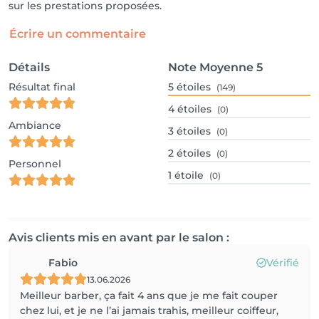
sur les prestations proposées.
Écrire un commentaire
Détails
Note Moyenne
5
Résultat final
5
étoiles
(149)
4
étoiles
(0)
Ambiance
3
étoiles
(0)
2
étoiles
(0)
Personnel
1
étoile
(0)
Avis clients mis en avant par le salon :
Fabio
Vérifié
13.06.2026
Meilleur barber, ça fait 4 ans que je me fait couper
chez lui, et je ne l’ai jamais trahis, meilleur coiffeur,