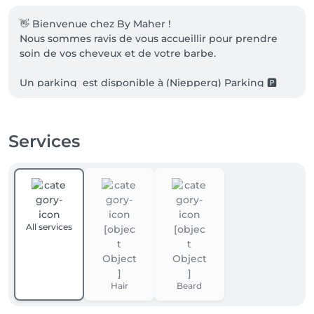
👋 Bienvenue chez By Maher !

Nous sommes ravis de vous accueillir pour prendre 
soin de vos cheveux et de votre barbe.      

Un parking  est disponible à (Niepperg) Parking 🅿️ 
pour 2 heures  150m ↔️💈
Services
All services
Hair
Beard