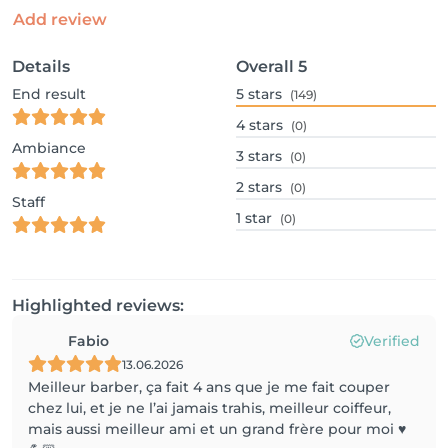
Add review
Details
Overall
5
End result
5
stars
(149)
4
stars
(0)
Ambiance
3
stars
(0)
2
stars
(0)
Staff
1
star
(0)
Highlighted reviews:
Fabio
Verified
13.06.2026
Meilleur barber, ça fait 4 ans que je me fait couper
chez lui, et je ne l’ai jamais trahis, meilleur coiffeur,
mais aussi meilleur ami et un grand frère pour moi ♥️