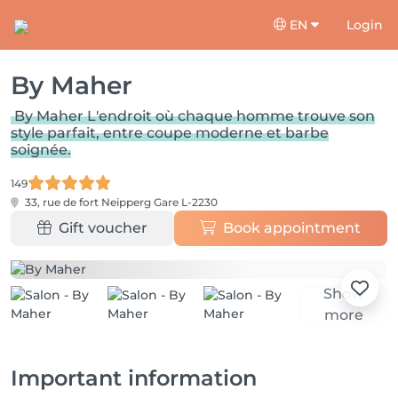
EN
Login
By Maher
By Maher L'endroit où chaque homme trouve son
style parfait, entre coupe moderne et barbe
soignée.
149
33, rue de fort Neipperg
Gare L-2230
Gift voucher
Book appointment
Show
more
Important information