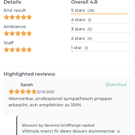
Details
Overall
4.8
End result
5
stars
(28)
4
stars
(1)
Ambiance
3
stars
(0)
2
stars
(0)
Staff
1
star
(1)
Highlighted reviews:
Sarah
Verified
22.10.2021
Wonnerbar, professionel sympathesch propper
arbescht, ech empfehlen zu 100%
Blossom by Séverine Schifflange
replied
:
Villmols merci fir deen léiwen Kommentar ☺️