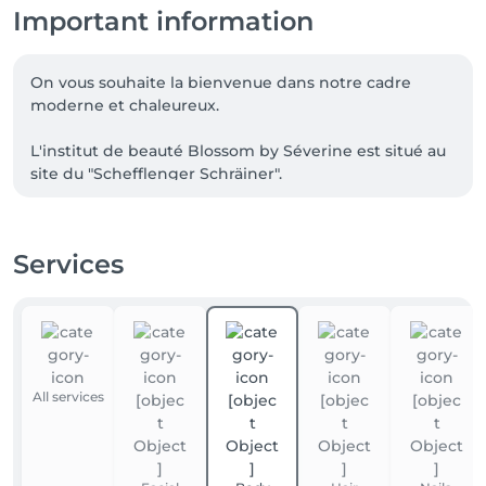
Important information
On vous souhaite la bienvenue dans notre cadre 
moderne et chaleureux.

L'institut de beauté Blossom by Séverine est situé au 
site du "Schefflenger Schräiner".

Un parking réservé à la clientèle et un système de 
climatisation sont à disposition pour vous garantir un 
Services
confort maximal.
All services