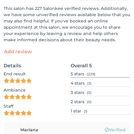
This salon has 227 Salonkee verified reviews. Additionally,
we have some unverified reviews available below that you
may also find helpful. If you've booked an online
appointment at this salon, we encourage you to share
your experience by leaving a review and help others
make informed decisions about their beauty needs.
Add review
Details
Overall
5
End result
5
stars
(229)
4
stars
(3)
Ambiance
3
stars
(0)
2
stars
(0)
Staff
1
star
(1)
Mariana
Verified