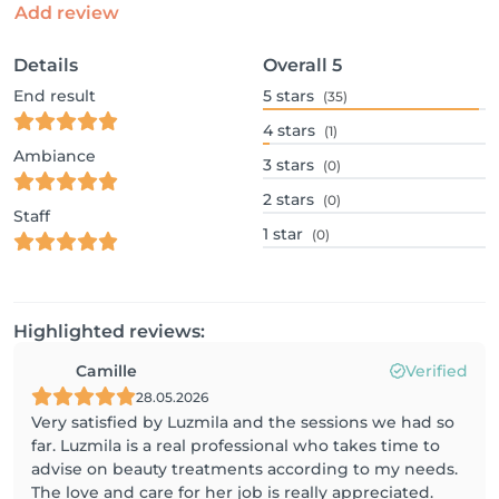
Add review
Details
Overall
5
End result
5
stars
(35)
4
stars
(1)
Ambiance
3
stars
(0)
2
stars
(0)
Staff
1
star
(0)
Highlighted reviews:
Camille
Verified
28.05.2026
Very satisfied by Luzmila and the sessions we had so
far. Luzmila is a real professional who takes time to
advise on beauty treatments according to my needs.
The love and care for her job is really appreciated.