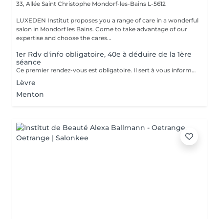
33, Allée Saint Christophe
Mondorf-les-Bains L-5612
LUXEDEN Institut proposes you a range of care in a wonderful
salon in Mondorf les Bains. Come to take advantage of our
expertise and choose the cares...
1er Rdv d'info obligatoire, 40e à déduire de la 1ère
séance
Ce premier rendez-vous est obligatoire. Il sert à vous informer sur la technique, le traitement, les contre-indications,... Nous vous informons lors de ce rendez-vous ce qu'il faut faire avant, pendant et après le traitement. Un formulaire d'informations et de consentement sera établit.
Lèvre
Menton