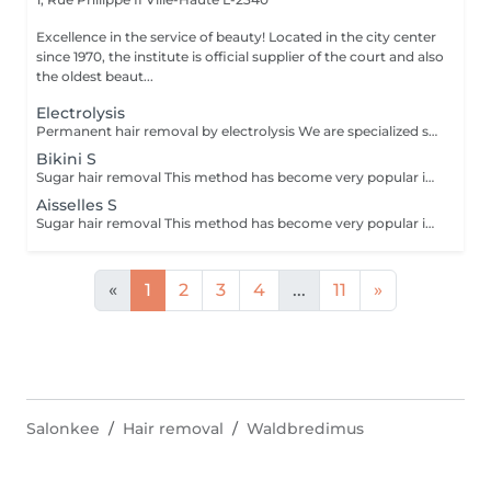
Excellence in the service of beauty! Located in the city center
since 1970, the institute is official supplier of the court and also
the oldest beaut...
Electrolysis
Permanent hair removal by electrolysis We are specialized since 1970 in permanent hair removal by electrolysis, the effectiveness of this method of permanent hair removal is indisputable. Electrolysis allows permanent removal of the cells responsible for hair growth by inserting a filament into the hair follicle and applying a high-speed current adjusted according to the hair and the targeted region. All skin and hair colors as well as all regions can be treated efficiently and without any compromise.
Bikini S
Sugar hair removal This method has become very popular in our institute. The sugar paste is 100% natural. It is based on millennial recipes from the Middle East and contains exclusively water and sugar, without any chemical, aromatic or coloring substance. The paste is hypoallergenic and does not cause skin irritation. It applies to all areas. The paste is massaged inside the follicle, it envelops the hairs, surrounds them and lubricates them. The extraction is done in the natural direction of hair growth. There is no broken hair left in the follicle. This technique does not cause redness or irritation of the skin. Non-negligible advantage is the fact that it is not necessary to have a certain length of hair as with wax, the sugar effectively removes very short hair. The sugar withdraws without tapes. We also recommend this method to teenagers for their first depilations and to people who want full hair removal, because it is much less painful than waxing.
Aisselles S
Sugar hair removal This method has become very popular in our institute. The sugar paste is 100% natural. It is based on millennial recipes from the Middle East and contains exclusively water and sugar, without any chemical, aromatic or coloring substance. The paste is hypoallergenic and does not cause skin irritation. It applies to all areas. The paste is massaged inside the follicle, it envelops the hairs, surrounds them and lubricates them. The extraction is done in the natural direction of hair growth. There is no broken hair left in the follicle. This technique does not cause redness or irritation of the skin. Non-negligible advantage is the fact that it is not necessary to have a certain length of hair as with wax, the sugar effectively removes very short hair. The sugar withdraws without bands. We also recommend this method to teenagers for their first depilations and to people who want full hair removal, because it is much less painful than waxing.
«
1
2
3
4
...
11
»
Salonkee
Hair removal
Waldbredimus