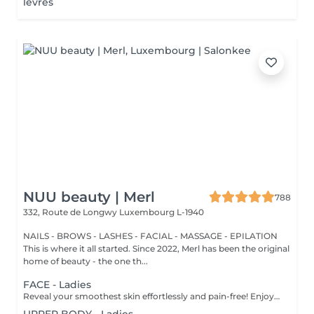
lèvres
NUU beauty | Merl
788
332, Route de Longwy
Luxembourg L-1940
NAILS - BROWS - LASHES - FACIAL - MASSAGE - EPILATION
This is where it all started. Since 2022, Merl has been the original
home of beauty - the one th...
FACE - Ladies
Reveal your smoothest skin effortlessly and pain-free! Enjoy visible results with the advanced LaserSkin technology from Eden Skin. It is a next-generation permanent hair removal system designed for fast, effective, and comfortable treatments. Equipped with 4 powerful wavelengths Alexandrite, Diode, Infrared, and Nd Yag it targets different depths of the hair follicle simultaneously. This multi-wavelength technology ensures optimal precision and performance on all hair types and skin tones (except grey hair). Suitable for both women and men, it delivers long-lasting smoothness with minimal discomfort. It offers: 4 combined wavelengths (Alexandrite, Diode, IR, Nd) for comprehensive coverage and effectiveness across all hair and skin types, except grey hair. Quick treatments: sessions take as little as 10 to 30 minutes, even for large areas such as the legs, torso, or back. Virtually painless experience, thanks to advanced cooling technology and a gentle gliding method. Safe and proven performance, trusted for precision, comfort, and lasting results. What to expect: visible improvement can be noticed after your first session, with optimal results achieved after 68 treatments. Age recommendations: suitable for individuals aged 16-18 and above. Before treatment care: - Avoid sun exposure or tanning on the treatment area for at least 2 weeks prior. - Do not wax, pluck, thread, or use depilatory creams for 4 weeks before treatmentshaving only. - Shave the area 48 hours before your appointment (not immediately before) to have 1-2mm of hair on the day of the session. - Avoid chemical peels, retinoids, glycolic acid, or exfoliants for at least 1 week prior. - Limit alcohol and caffeine intake on the day of your session. After treatment care: - For the first 48 hours, avoid hot showers, saunas, steam rooms, or intense workouts. Apply aloe vera gel or a cool compress if redness or warmth occurs. - Mild sensitivity is normalallow it to resolve naturally. - Always apply SPF 30+ sunscreen on treated areas. - Avoid direct sun exposure, tanning beds or self-tanners until the skin has fully recovered, approx 2 weeks. - Between sessions, do not wax, pluck, or threadonly shave if necessary. - Expect some hairs to shed naturally over 1-3 weeks post-treatment. - Gentle exfoliation after 5-7 days can help release shedding hairs. Treatment frequency: sessions are recommended every 4-8 weeks, depending on the treated area and hair growth cycle, with 6-8 treatments typically needed for best results.