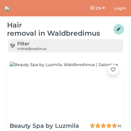
EN
Login
Hair
removal
in
Waldbredimus
Filter
in
Waldbredimus
Beauty Spa by Luzmila
36