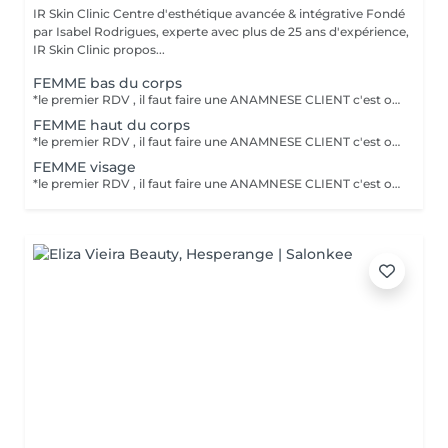
IR Skin Clinic Centre d'esthétique avancée & intégrative Fondé
par Isabel Rodrigues, experte avec plus de 25 ans d'expérience,
IR Skin Clinic propos...
FEMME bas du corps
*le premier RDV , il faut faire une ANAMNESE CLIENT c'est obligatoire .Le DEFINITIVE +2 permet d'éliminer durablement la repousse des polis. résultat optimale, un traitement pour tout phototype (I-VI) et toute épaisseur de poil .épilation permanente , professionnelle et indolore. Un laser professionnel à diode avec 3longeur d'onde 755nm+808nm+1064nm , 4 générations de laser diode .
FEMME haut du corps
*le premier RDV , il faut faire une ANAMNESE CLIENT c'est obligatoire .Le DEFINITIVE +2 permet d'éliminer durablement la repousse des polis. résultat optimale, un traitement pour tout phototype (I-VI) et toute épaisseur de poil .épilation permanente , professionnelle et indolore. Un laser professionnel à diode avec 3longeur d'onde 755nm+808nm+1064nm , 4 générations de laser diode .
FEMME visage
*le premier RDV , il faut faire une ANAMNESE CLIENT c'est obligatoire .Le DEFINITIVE +2 permet d'éliminer durablement la repousse des polis. résultat optimale, un traitement pour tout phototype (I-VI) et toute épaisseur de poil .épilation permanente , professionnelle et indolore. Un laser professionnel à diode avec 3longeur d'onde 755nm+808nm+1064nm , 4 générations de laser diode .