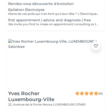
Rendez-vous découverte d'évolution
Epilation Électrolyse
Marre de ces poils qui n'en font qu'à leur tête ? L'Électrolyse est l'unique méthode reconnue comme 100% définitive, poil par poil. Elle neutralise tout, même les poils blonds, blancs ou ceux que le laser a ratés. C'est précis, c'est permanent. Le prix s'ajuste à la minute : vous ne payez que le temps vraiment nécessaire.
first appointment | advice and diagnosis | free
We invite you first to make an appointment consulting so that we can make a detailed diagnosis! We will find together with you the appropriate solution so that your final hair removal is a success.
Yves Rocher
613
Luxembourg-Ville
22, Avenue de la Porte-Neuve
LUXEMBOURG 57480