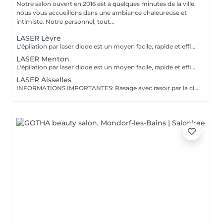
Notre salon ouvert en 2016 est à quelques minutes de la ville,
nous vous accueillons dans une ambiance chaleureuse et
intimiste. Notre personnel, tout...
LASER Lèvre
L'épilation par laser diode est un moyen facile, rapide et efficace d'éliminer les poils que nous estimons superflus, sans affecter les pores et l'épiderme. Compte tenu des 3 phases de croissance du poil plusieurs séances sont nécessaires. Valable pour toutes les peaux. N'agit pas sur les poils blancs. Un examen pré-épilatoire par notre technicienne est requis pour cette prestation. Consentement éclairé à signer. Il est possible pour les personnes qui ont déjà entrepris des traitements d'électrolyse ou d'autres laser ou lumière pulsée de passer au laser diode Soleil non conseillé pendant le traitement Prix dégressifs sur plusieurs zones ABONNEMENT 8+2
LASER Menton
L'épilation par laser diode est un moyen facile, rapide et efficace d'éliminer les poils que nous estimons superflus, sans affecter les pores et l'épiderme. Compte tenu des 3 phases de croissance du poil plusieurs séances sont nécessaires. Valable pour toutes les peaux. N'agit pas sur les poils blancs. Un examen pré-épilatoire par notre technicienne est requis pour cette prestation. Consentement éclairé à signer. Il est possible pour les personnes qui ont déjà entrepris des traitements d'électrolyse ou d'autres laser ou lumière pulsée de passer au laser diode Soleil non conseillé pendant le traitement Prix dégressifs sur plusieurs zones ABONNEMENT 8+2
LASER Aisselles
INFORMATIONS IMPORTANTES: Rasage avec rasoir par la client 24h avant; pas d'exposition directe au soleil ni avant ni après la séance. L'épilation par laser diode est un moyen facile, rapide et efficace d'éliminer les poils que nous estimons superflus, sans affecter les pores et l'épiderme. Compte tenu des 3 phases de croissance du poil plusieurs séances sont nécessaires. Valable pour toutes les peaux. N'agit pas sur les poils blancs. Un examen pré-épilatoire par notre technicienne est requis pour cette prestation. Consentement éclairé à signer. Il est possible pour les personnes qui ont déjà entrepris des traitements d'électrolyse ou d'autres laser ou lumière pulsée de passer au laser diode Soleil non conseillé pendant le traitement Prix dégressifs sur plusieurs zones ABONNEMENT 8+2