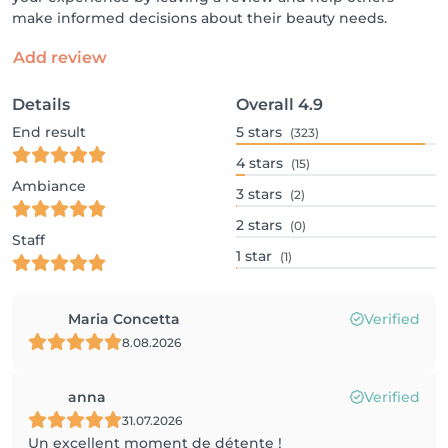
make informed decisions about their beauty needs.
Add review
Details
Overall
4.9
End result
5
stars
(323)
4
stars
(15)
Ambiance
3
stars
(2)
2
stars
(0)
Staff
1
star
(1)
Maria Concetta
Verified
8.08.2026
anna
Verified
31.07.2026
Un excellent moment de détente !