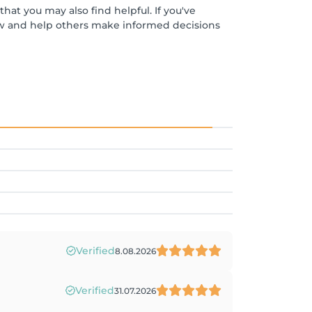
hat you may also find helpful. If you've
ew and help others make informed decisions
Verified
8.08.2026
Verified
31.07.2026