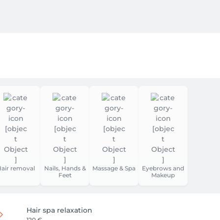
n plus qu’un simple rendez-vous. Nous nous dédions entièreme
e invitation à la relaxation et à l’évasion des sens. Notre mis
aisante et raffinée, où votre satisfaction est notre priorité a
ce et garantir à chacun de nos clients le moment de sérénité
 Chaque créneau réservé est une opportunité pour nous de vous 
te de soins.

à l’avance pourra être facturé. En cas de récidive, nous serions
 tous nos clients.

re compréhension et votre respect de ces engagements, qui 
air removal
Nails, Hands &
Massage & Spa
Eyebrows and
Feet
Makeup
 de vous accueillir prochainement pour un moment de pur bien
Hair spa relaxation
120 €