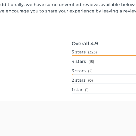
Additionally, we have some unverified reviews available below t
we encourage you to share your experience by leaving a revi
Overall
4.9
5
stars
(323)
4
stars
(15)
3
stars
(2)
2
stars
(0)
1
star
(1)