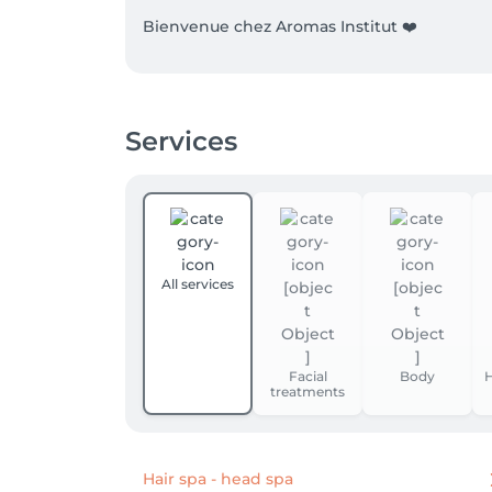
Bienvenue chez Aromas Institut ❤️

Chez Aromas Institut, chaque visite est bie
parenthèse de détente, où chaque soin est un
bien-être inoubliable, dans une atmosphère ap
Services
Pour préserver la qualité de cette expérien
vouloir respecter vos prises de rendez-vous.
il est précieux pour d’autres clients en atten
Ainsi, tout rendez-vous non annulé 24 heures 
rendez-vous afin de préserver l’équité envers
All services
Nous vous remercions sincèrement pour vot
les meilleures conditions possibles.

Facial
Body
H
treatments
Toute l’équipe d’Aromas Institut se réjouit
Hair spa - head spa