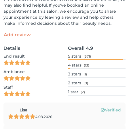
may also find helpful. If you've booked an online
appointment at this salon, we encourage you to share
your experience by leaving a review and help others
make informed decisions about their beauty needs.
Add review
Details
Overall
4.9
End result
5
stars
(371)
4
stars
(13)
Ambiance
3
stars
(1)
2
stars
(0)
Staff
1
star
(2)
Lisa
Verified
4.08.2026