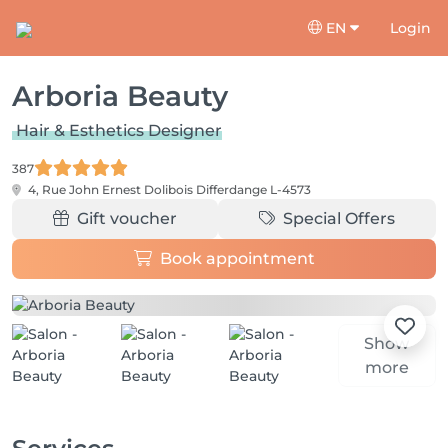
EN
Login
Arboria Beauty
Hair & Esthetics Designer
387
4, Rue John Ernest Dolibois
Differdange L-4573
Gift voucher
Special Offers
Book appointment
Show
more