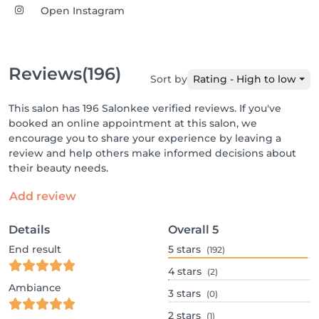
Open Instagram
Reviews
(196)
Sort by
Rating - High to low
This salon has 196 Salonkee verified reviews. If you've
booked an online appointment at this salon, we
encourage you to share your experience by leaving a
review and help others make informed decisions about
their beauty needs.
Add review
Details
Overall
5
End result
5
stars
(192)
4
stars
(2)
Ambiance
3
stars
(0)
2
stars
(1)