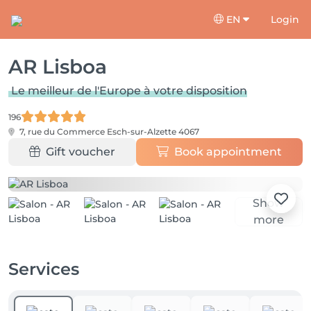
EN
Login
AR Lisboa
Le meilleur de l'Europe à votre disposition
196
7, rue du Commerce
Esch-sur-Alzette 4067
Gift voucher
Book appointment
Show
more
Services