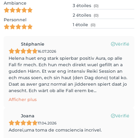
Ambiance
3
étoiles
(0)
2
étoiles
(0)
Personnel
1
étoile
(0)
Stéphanie
Vérifié
16.07.2026
Helena huet eng stark spierbar positiv Aura, op alle
Fall fir mech. Ech hun mech direkt wuel gefillt an a
gudden Hänn. Et war eng intensiv Reiki Session an
ech muss soen, ech sin haut (den Dag dono) total ko.
Daat as awer ganz normal an jiddereen spiert daat jo
anescht. Ech wärt ob alle Fall erem be...
Afficher plus
Joana
Vérifié
17.04.2026
Adorei,uma toma de comsciencia incrivel.