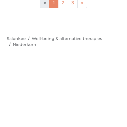
«
1
2
3
»
Salonkee
Well-being & alternative therapies
Niederkorn