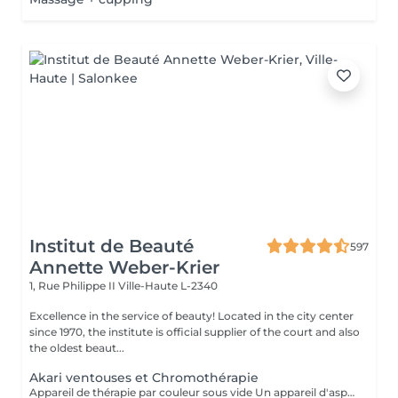
Institut de Beauté
597
Annette Weber-Krier
1, Rue Philippe II
Ville-Haute L-2340
Excellence in the service of beauty! Located in the city center
since 1970, the institute is official supplier of the court and also
the oldest beaut...
Akari ventouses et Chromothérapie
Appareil de thérapie par couleur sous vide Un appareil d'aspiration - complété avec 21 couleurs (barre de couleurs Akari). APPLICATIONS En cosmétique, en massage, en physiothérapie et dans le domaine médical. AVANTAGE En raison du vide, de la levée sans pression, la circulation sanguine et la lymphe sont stimulées. Ce vide est constant, finement contrôlé et réglable. Il a un train doux. Cela signifie qu'il peut également être utilisé sur les zones les plus sensibles - cicatrices, contour des yeux, lèvres, zones douloureuses ... APPLICATIONS POSSIBLES EN COSMÉTIQUE, Pour resserrer et affiner le visage (rides autour des yeux et des lèvres), cou et décolleté les bras supérieurs , ventre , hanche , cellulite DANS LE MASSAGE, drainage , réflexologie , tissu conjonctif, le drainage lymphatique , compensation des méridiens , dans les blessures sportives Pour le post-traitement des opérations faciales Possibilité d'utiliser une pyramide de cristal de roche pour faire des stimulations de couleur.