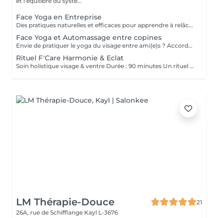
et l'équilibre du systè...
Face Yoga en Entreprise
Des pratiques naturelles et efficaces pour apprendre à relâcher les tensions musculaires accumulées au cours de la journée, corriger la posture et défatiguer le regard. En associant la respiration aux exercices, le yoga du visage favorise la relaxation et la concentration mentale. Le Yoga du visage apporte une prise de conscience. C'est une boîte à outils dans laquelle chacun peut piocher l'outil qui répondra à son besoin au moment précis que ce soit un exercice, un automassage, un point d'acupression, le taping. C'est un véritable allié dans la prise en charge du bien-être de vos employés au quotidien ! Ce cours est pratiqué sur place, pour des groupes de 15 personnes maximum et ne nécessite aucun changement de tenue.
Face Yoga et Automassage entre copines
Envie de pratiquer le yoga du visage entre ami(e)s ? Accordez-vous un moment de détente et de partage, tout en apprenant les pratiques de Yoga facial et de l'automassage. Des solutions naturelles et efficaces pour tonifier, lisser, restructurer le visage, et raviver l'éclat. Franciane adapte le contenu du cours selon votre tranche d'âge, vos préoccupations et envies. Les cours collectifs sont proposés pour des groupes de 3 à 10 personnes. Prix dégressif à partir de 5 participantes Cours de 60 minutes en présentiel chez F'Care Studio, 22 rue de Bruxelles, L-8223 Mamer (Luxembourg).
Rituel F'Care Harmonie & Eclat
Soin holistique visage & ventre Durée : 90 minutes Un rituel profondément rééquilibrant qui relie le ventre, le visage et le système nerveux pour libérer les tensions accumulées, alléger le corps et révéler l'éclat naturel du visage. Le Rituel F'Care Harmonie & Éclat débute par un massage abdominal inspiré du Chi Nei Tsang, associé à des techniques de drainage et de travail manuel profond visant à relâcher les tensions physiques et émotionnelles logées dans le ventre. Cette première étape favorise une sensation de légèreté, améliore la circulation et invite le corps à un profond lâcher-prise. Le soin se poursuit avec un massage de la nuque, du cuir chevelu et un massage Face Sculpting sur mesure du visage., Les tensions musculaires se relâchent, les traits se défatiguent, les volumes du visage retrouvent davantage d'harmonie et la peau révèle un éclat plus frais et lumineux. Chaque séance est adaptée aux besoins du moment afin d'accompagner le visage et le corps vers un équilibre plus global. Bienfaits du rituel : Libération des tensions abdominales et émotionnelles Sensation de légèreté et de fluidité dans le corps Relâchement des tensions du visage, de la nuque et des trapèzes Drainage et stimulation de la circulation Traits plus détendus et visage plus lumineux Soutien de l'équilibre global du corps et du système nerveux Résultat : Le ventre se relâche, la respiration devient plus fluide, le visage retrouve de la douceur et de l'éclat. Le corps s'allège, l'esprit s'apaise et une sensation profonde d'harmonie intérieure s'installe.
LM Thérapie-Douce
21
26A, rue de Schifflange
Kayl L-3676