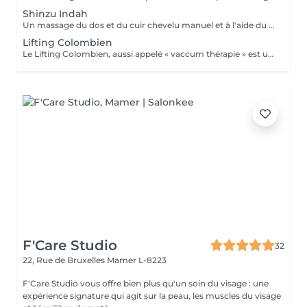
Shinzu Indah
Un massage du dos et du cuir chevelu manuel et à l'aide du Rama, cet outil en métal kansa parfaitement adapté au travail des méridiens, des mémoires, des blocages émotionnels du dos. Pour une détente profonde et un véritable reset sur le plan émotionnel!
Lifting Colombien
Le Lifting Colombien, aussi appelé « vaccum thérapie » est une technique non chirurgicale, pratiquée à l'aide de ventouses qui exercent une aspiration pour casser les dépôts de cellulite et de graisse, éliminer les toxines, améliorer le drainage et restaurer l'élasticité de la peau.
F'Care Studio
32
22, Rue de Bruxelles
Mamer L-8223
F'Care Studio vous offre bien plus qu'un soin du visage : une
expérience signature qui agit sur la peau, les muscles du visage