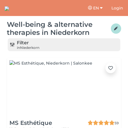
EN
Login
Well-being & alternative
therapies
in
Niederkorn
Filter
in
Niederkorn
MS Esthétique
59