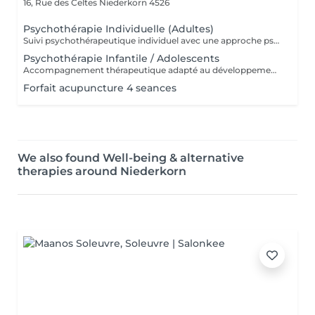
16, Rue des Celtes
Niederkorn 4526
Psychothérapie Individuelle (Adultes)
Suivi psychothérapeutique individuel avec une approche psychanalytique, axé sur la connaissance de soi, l'élaboration émotionnelle, la réduction de l'anxiété et l'amélioration de la qualité de vie. SPM et Santé de la Femme Accompagnement thérapeutique axé sur la santé émotionnelle et hormonale de la femme, pouvant intégrer la psychothérapie et l'acupuncture.
Psychothérapie Infantile / Adolescents
Accompagnement thérapeutique adapté au développement émotionnel des enfants et des adolescents, avec un accent sur le comportement, les émotions et les liens familiaux. Éducation Sexuelle Émotionnelle Séances éducatives et thérapeutiques favorisant le développement sain de la sexualité, des émotions, des limites et de la communication. Prévention des Abus Sexuels Interventions psychoéducatives axées sur la prévention des abus sexuels, renforçant la conscience corporelle, émotionnelle et les stratégies de protection.
Forfait acupuncture 4 seances
We also found Well-being & alternative
therapies around Niederkorn