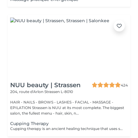
NUU beauty | Strassen
424
204, route d'Arlon
Strassen L-8010
HAIR - NAILS - BROWS - LASHES - FACIAL - MASSAGE -
EPILATION Strassen is NUU at its most complete. The biggest
salon, the fullest menu - hair, skin, n...
Cupping Therapy
Cupping therapy is an ancient healing technique that uses special cups to create gentle suction on the skin. This suction promotes blood flow, relieves muscle tension, reduces inflammation, and supports deep relaxation. The treatment can help release toxins, improve circulation, and ease chronic pain or stiffness. *Please note that cupping therapy could just be added to a massage service with includes back massage.