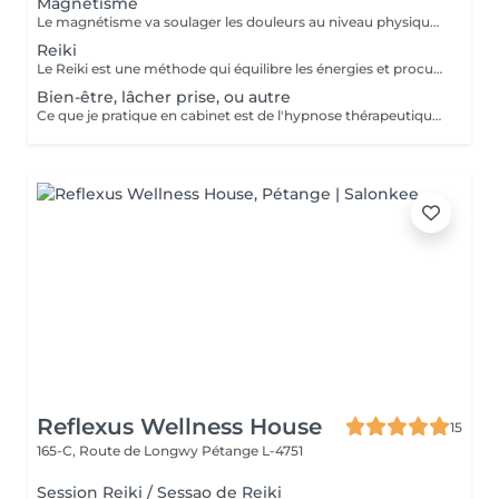
Magnétisme
Le magnétisme va soulager les douleurs au niveau physique: fibromyalgie, douleurs musculaires, mal de dos, sciatiques, douleurs au niveau des articulations, arthroses, migraines, problèmes de digestion, cicatrisation (après une opération par exemple) ... Il va agir en tant que coupe feu, sur brûlures physiques ou soulagement lors des séances de chimiothérapie ou radiothérapie... Ainsi que sur l'insomnie, le stress, l'angoisse, la dépression, la fatigue... Attention, les séances de magnétisme peuvent être pratiquées à titre préventif ou en accompagnement des soins médicaux, mais ne peuvent en aucun cas, se substituer aux traitements médicaux. Paiement sur place en espèces.
Reiki
Le Reiki est une méthode qui équilibre les énergies et procure un apaisement physique, psychique et émotionnel. Lors d'une séance de Reiki (Rei signifie esprit-conscience, Ki signifie énergie-sensation), le praticien dirige l'énergie universelle vers les zones du corps qui en ont le plus besoin, faisant en sorte que l'énergie circule uniformément et harmonieusement. Une séance permet : d'apaiser le corps et l'esprit de procurer un sentiment de bien-être d'harmoniser la circulation de l'énergie de favoriser un état de relaxation de soutenir le potentiel de guérison de retrouver un sommeil réparateur retrouver une meilleure circulation sanguine réduire les douleurs physiques réduire le stress Les séances de reiki peuvent être pratiquées à titre préventif, ou en accompagnement des soins médicaux, mais ne peuvent en aucun cas, se substituer aux traitements médicaux. Paiement sur place en espèces.
Bien-être, lâcher prise, ou autre
Ce que je pratique en cabinet est de l'hypnose thérapeutique. Vous restez maître de vous-même et libre de vos actions. Ensemble nous travaillons sur vos émotions. Je vais chercher vos blocages, vos peurs, vos craintes, et fais en sorte que celles-ci ne soient plus un poids pour vous. Aussi ce qu'il y a de mieux en vous, vos forces, votre courage, et bien d'autres qualités, pour que cela vous aide à aller mieux et à atteindre vos objectifs. Paiement sur place en espèces.
Reflexus Wellness House
15
165-C, Route de Longwy
Pétange L-4751
Session Reiki / Sessao de Reiki