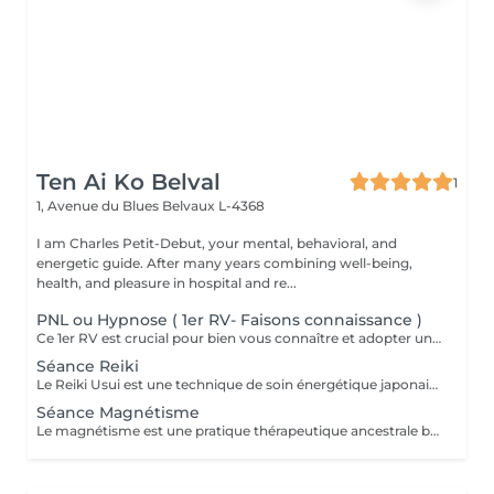
Ten Ai Ko Belval
1
1, Avenue du Blues
Belvaux L-4368
I am Charles Petit-Debut, your mental, behavioral, and
energetic guide. After many years combining well-being,
health, and pleasure in hospital and re...
PNL ou Hypnose ( 1er RV- Faisons connaissance )
Ce 1er RV est crucial pour bien vous connaître et adopter une approche personnalisée et efficace lors des prochaines séances.
Séance Reiki
Le Reiki Usui est une technique de soin énergétique japonaise, fondée par Mikao Usui au début du XXème siècle. Elle repose sur le principe de transmission de l'énergie universelle par imposition des mains pour favoriser la guérison et le bien-être. Les bienfaits du Reiki incluent l'harmonisation du corps et de l'esprit, la réduction du stress et la promotion de la relaxation pour une amélioration de la qualité du sommeil, le renforcement du système immunitaire et l'équilibrage des émotions. Le Reiki peut être utilisé pour soulager une douleur ponctuelle ou pour accompagner un traitement plus lourd.
Séance Magnétisme
Le magnétisme est une pratique thérapeutique ancestrale basée sur l'utilisation de l'énergie universelle. Il repose sur le principe que le corps humain émet et reçoit des énergies en fonction de blessures et/ou de besoins. Le magnétiseur peut rééquilibrer ces flux énergétiques par imposition des mains. Cela contribue à la réduction des douleurs, l'amélioration de la circulation sanguine et le renforcement des défenses naturelles de l'organisme, mais aussi à la diminution du stress, l'accélération de la cicatrisation et l'amélioration du bien-être général.