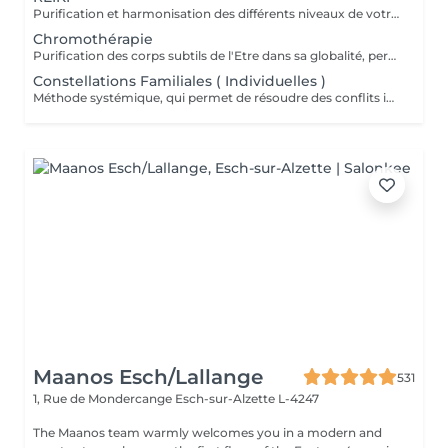
Purification et harmonisation des différents niveaux de votre être physique, émotionnel, mental et spirituel.
Chromothérapie
Purification des corps subtils de l'Etre dans sa globalité, permet une meilleure connexion à soi, une relaxation intense, un meilleur ancrage et une clarté d'esprit...
Constellations Familiales ( Individuelles )
Méthode systémique, qui permet de résoudre des conflits intérieurs ou familiaux
Maanos Esch/Lallange
531
1, Rue de Mondercange
Esch-sur-Alzette L-4247
The Maanos team warmly welcomes you in a modern and