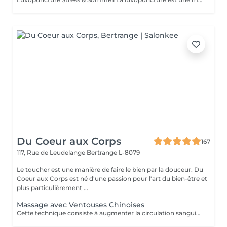
Du Coeur aux Corps
167
117, Rue de Leudelange
Bertrange L-8079
Le toucher est une manière de faire le bien par la douceur. Du
Coeur aux Corps est né d'une passion pour l'art du bien-être et
plus particulièrement ...
Massage avec Ventouses Chinoises
Cette technique consiste à augmenter la circulation sanguine. L'objectif est de créer un effet de succion qui favorisera la décongestion des tissus, l'évacuation des toxines et la mobilité des tissus. Prioritairement, cette pratique s'effectue sur le dos.