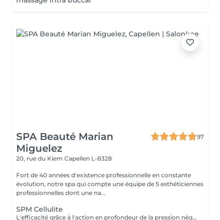
massage intra buccal
SPA Beauté Marian
97
Miguelez
20, rue du Kiem
Capellen L-8328
Fort de 40 années d'existence professionnelle en constante
évolution, notre spa qui compte une équipe de 5 esthéticiennes
professionnelles dont une na...
SPM Cellulite
L'efficacité grâce à l'action en profondeur de la pression négative. Technique originale du "palper - rouler" Drainage, régénération et raffermissement des tissus du visage, du buste et du corps. Pour tous types de peaux. Traitements spécifiques contre les vergetures, la cellulite et bien d'autres. Maîtriser peau d'orange, culotte de cheval et tissus conjonctif faible grâce au SPM Digital ! Le SPM le multi -talent dont on ne peut plus se passer. Raffermir et regalber la poitrine sans appel à la chirurgie, l'un des nombreux traitements spécifiques.