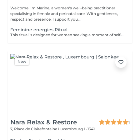
Welcome I'm Marine, a women's well-being practitioner
specialising in female and perinatal care. With gentleness,
respect and presence, I support you...
Feminine energies Ritual
This ritual is designed for women seeking a moment of self-reconnection. It helps balance feminine energy, release emotional and energetic blockages, and strengthen the connection to intuition and creativity. Benefits: Deep relaxation, improved energy flow, renewed vitality, and mental clarity. The ritual includes a personalized consultation, a custom-blended oil, a meditation, and an energy healing session. Single session, deductible from a full support package.
New
Nara Relax & Restore
1
7, Place de Clairefontaine
Luxembourg L-1341