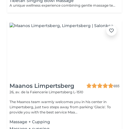
Tibetan Singing Bowl Massage
A unique wellness experience combining gentle massage techniques, aromatic oils, and the soothing sounds of Tibetan singing bowls. The harmonious vibrations and calming tones create a deeply immersive atmosphere, helping you disconnect from daily stress and enjoy a moment of complete tranquility.
Maanos Limpertsberg
693
26, av. de la Faïencerie
Limpertsberg L-1510
The Maanos team warmly welcomes you in his center in
Limpertsberg, just two steps away from parking 'Glacis'. To
provide you with the best service Maa...
Massage + Cupping
Massage + cupping