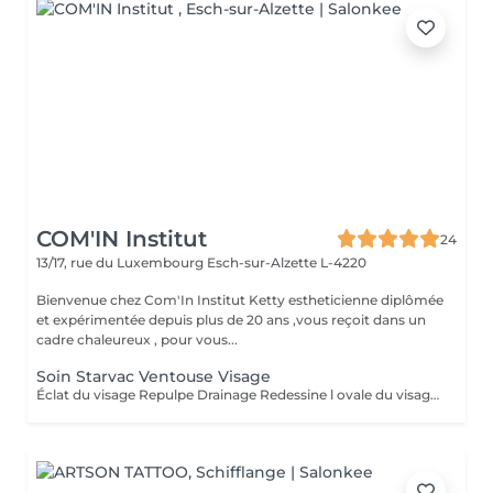
COM'IN Institut
24
13/17, rue du Luxembourg
Esch-sur-Alzette L-4220
Bienvenue chez Com'In Institut Ketty estheticienne diplômée
et expérimentée depuis plus de 20 ans ,vous reçoit dans un
cadre chaleureux , pour vous...
Soin Starvac Ventouse Visage
Éclat du visage Repulpe Drainage Redessine l ovale du visage Nettoyage du visage ,traitement ventouse et application d'une crème