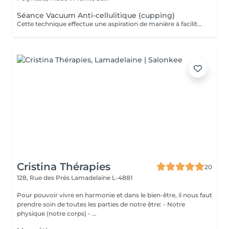
Séance Vacuum Anti-cellulitique (cupping)
Cette technique effectue une aspiration de manière à faciliter le drainage du liquide retenu dans les cellules et à favoriser la circulation sanguine. La combinaison de ces deux effets aide à extraire les adipocytes et favorise l'oxygénation des tissus. Pour cette raison, c'est un traitement recommandé contre la cellulite.
Cristina Thérapies
20
128, Rue des Prés
Lamadelaine L-4881
Pour pouvoir vivre en harmonie et dans le bien-être, il nous faut
prendre soin de toutes les parties de notre être: - Notre
physique (notre corps) - ...