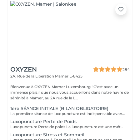
OXYZEN
284
2A, Rue de la Liberation
Mamer L-8425
Bienvenue à OXYZEN Mamer Luxembourg ! C'est avec un
immense plaisir que nous vous accueillons dans notre havre de
sérénité à Mamer, au 2A rue de la L...
1ere SÉANCE INITIALE (BILAN OBLIGATOIRE)
La première séance de luxopuncture est indispensable avant de débuter tout programme. D'une durée d'environ 1 heure, elle se déroule en deux temps : 30 minutes d'échange approfondi (anamnèse) pour comprendre vos besoins, vos habitudes et définir vos objectifs 30 minutes de séance de luxopuncture, adaptée en fonction de cet échange Cette étape permet de personnaliser votre accompagnement et d'optimiser les résultats. Chaque protocole est ainsi ajusté à votre profil (poids, stress, sommeil, compulsions). Séance essentielle pour un suivi efficace et durable Permet un accompagnement sur mesure Un premier pas vers votre équilibre et votre bien-être durable.
Luxopuncture Perte de Poids
Luxopuncture Perte de poids La luxopuncture est une méthode douce et non invasive qui aide à réguler l'appétit, réduire les fringales et rééquilibrer le métabolisme. Idéale pour accompagner une perte de poids progressive, elle agit également sur le stress et les compulsions alimentaires. Chaque séance est adaptée à vos besoins afin de vous accompagner en douceur vers un meilleur équilibre et des résultats durables. Un accompagnement naturel pour retrouver légèreté, équilibre et bien-être au quotidien.
Luxopuncture Stress et Sommeil
Luxopuncture Stress & Sommeil La luxopuncture est une méthode douce et non invasive qui aide à apaiser le système nerveux, réduire le stress et améliorer la qualité du sommeil. Elle se pratique à l'aide d'un stylo à infrarouge qui stimule des points réflexes du corps, sans aiguille et en toute douceur. Chaque séance est adaptée à vos besoins afin de favoriser un relâchement profond et un apaisement durable. Un accompagnement naturel pour retrouver calme, sérénité et un sommeil réparateur.