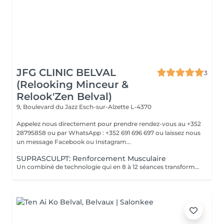
JFG CLINIC BELVAL
3
(Relooking Minceur &
Relook'Zen Belval)
9, Boulevard du Jazz
Esch-sur-Alzette L-4370
Appelez nous directement pour prendre rendez-vous au +352
28795858 ou par WhatsApp : +352 691 696 697 ou laissez nous
un message Facebook ou Instagram...
SUPRASCULPT: Renforcement Musculaire
Un combiné de technologie qui en 8 à 12 séances transformera votre silhouette sur une zone du corps.. Des abdos développés? des cuisses tonifiées ?? des bras remodelés?? alors n'hésitez plus !!