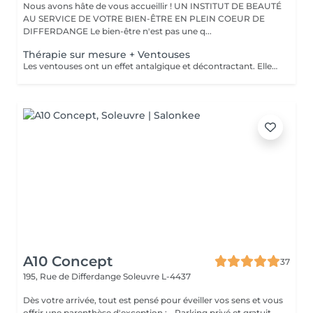
Nous avons hâte de vous accueillir ! UN INSTITUT DE BEAUTÉ
AU SERVICE DE VOTRE BIEN-ÊTRE EN PLEIN COEUR DE
DIFFERDANGE Le bien-être n'est pas une q...
Thérapie sur mesure + Ventouses
Les ventouses ont un effet antalgique et décontractant. Elles sont recommandées pour soigner différentes lésions musculaires et articulaires : entorses bénignes, contractures, élongations, crampes, lombalgies, tendinites. Les traitement par ventouses sont combinés avec des massages local avec technique isolées et massage relaxant.
A10 Concept
37
195, Rue de Differdange
Soleuvre L-4437
Dès votre arrivée, tout est pensé pour éveiller vos sens et vous
offrir une parenthèse d'exception : - Parking privé et gratuit,