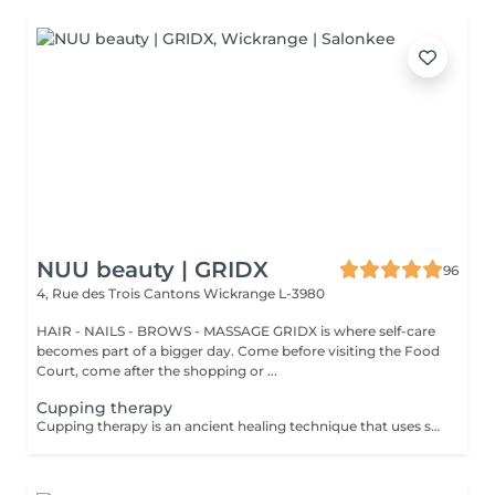
NUU beauty | GRIDX
96
4, Rue des Trois Cantons
Wickrange L-3980
HAIR - NAILS - BROWS - MASSAGE GRIDX is where self-care
becomes part of a bigger day. Come before visiting the Food
Court, come after the shopping or ...
Cupping therapy
Cupping therapy is an ancient healing technique that uses special cups to create gentle suction on the skin. This suction promotes blood flow, relieves muscle tension, reduces inflammation, and supports deep relaxation. The treatment can help release toxins, improve circulation, and ease chronic pain or stiffness. *Please note that cupping therapy could just be added to a massage service with includes back massage.