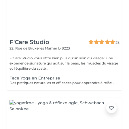
F'Care Studio
32
22, Rue de Bruxelles
Mamer L-8223
F'Care Studio vous offre bien plus qu'un soin du visage : une
expérience signature qui agit sur la peau, les muscles du visage
et l'équilibre du systè...
Face Yoga en Entreprise
Des pratiques naturelles et efficaces pour apprendre à relâcher les tensions musculaires accumulées au cours de la journée, corriger la posture et défatiguer le regard. En associant la respiration aux exercices, le yoga du visage favorise la relaxation et la concentration mentale. Le Yoga du visage apporte une prise de conscience. C'est une boîte à outils dans laquelle chacun peut piocher l'outil qui répondra à son besoin au moment précis que ce soit un exercice, un automassage, un point d'acupression, le taping. C'est un véritable allié dans la prise en charge du bien-être de vos employés au quotidien ! Ce cours est pratiqué sur place, pour des groupes de 15 personnes maximum et ne nécessite aucun changement de tenue.