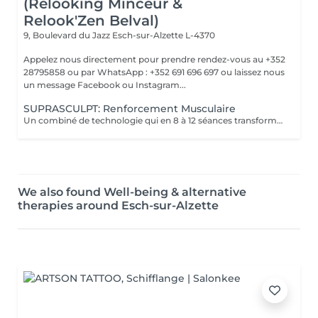
(Relooking Minceur &
Relook'Zen Belval)
9, Boulevard du Jazz
Esch-sur-Alzette L-4370
Appelez nous directement pour prendre rendez-vous au +352
28795858 ou par WhatsApp : +352 691 696 697 ou laissez nous
un message Facebook ou Instagram...
SUPRASCULPT: Renforcement Musculaire
Un combiné de technologie qui en 8 à 12 séances transformera votre silhouette sur une zone du corps.. Des abdos développés? des cuisses tonifiées ?? des bras remodelés?? alors n'hésitez plus !!
We also found Well-being & alternative
therapies around Esch-sur-Alzette