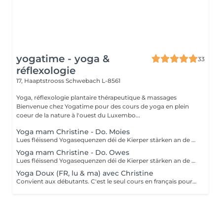
yogatime - yoga &
33
réflexologie
17, Haaptstrooss
Schwebach L-8561
Yoga, réflexologie plantaire thérapeutique & massages
Bienvenue chez Yogatime pour des cours de yoga en plein
coeur de la nature à l'ouest du Luxembo...
Yoga mam Christine - Do. Moies
Lues fléissend Yogasequenzen déi de Kierper stärken an de Geescht entspanen. Fir Leit mat Yogaerfahrung an Ufänger.
Yoga mam Christine - Do. Owes
Lues fléissend Yogasequenzen déi de Kierper stärken an de Geescht entspanen. Fir Leit mat Yogaerfahrung an Ufänger.
Yoga Doux (FR, lu & ma) avec Christine
Convient aux débutants. C'est le seul cours en français pour le moment. Ce cours est composé d'exercices de mobilisation et de respiration, de postures de yoga simples et douces pour les articulations, les mouvements sont effectués lentement. Nous utilisons des briques, des coussins ou des chaises pour rendre certaines postures plus accessibles.