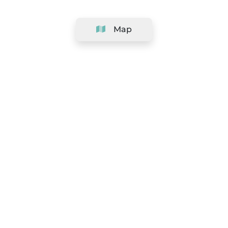
Map
Company
Support
Team
&
Careers
Information for salons
Legal
Exercise withdrawal right
Terms and conditions