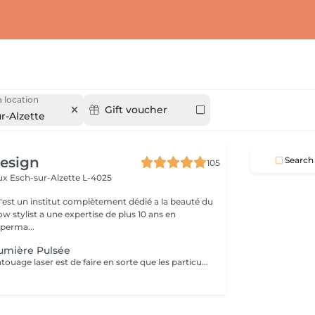
 location
Gift voucher
r-Alzette
design
Search
105
aux
Esch-sur-Alzette L-4025
c'est un institut complètement dédié a la beauté du
w stylist a une expertise de plus 10 ans en
perma...
umière Pulsée
L'objectif du détatouage laser est de faire en sorte que les particules d'encre soient digérables par l'organisme. Ainsi le faisceau d'énergie du laser vise le pigment et permet de le faire éclater. Il va ensuite être éliminé par les globules blancs. La quantité de séances dépendra du type d'encre, de la peau et de la technique utilisée par le professionnel qui a réalisé votre tatouage des sourcils. seulement un mois apres la première séance la praticienne pourra déterminer le numéro de séances nécessaires, dans. certaines cas une seule séance suffit comme dans certains outres nous pouvons besoin de trois ou plus. Les poils peuvent temporairement devenir blancs "en raison de l'élimination des pigments" explique l'experte. Cette décoloration est courante et temporaire (en quelques jours seulement, les sourcils retrouvent leur couleur d'origine).