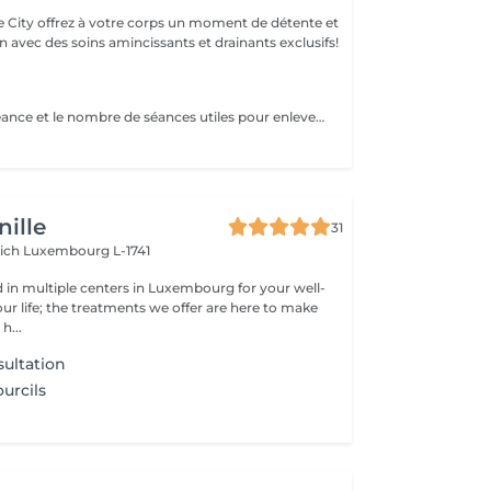
e City offrez à votre corps un moment de détente et
 avec des soins amincissants et drainants exclusifs!
Le temps de la séance et le nombre de séances utiles pour enlever le tatouage sont variables Le détatouage laser est une technique efficace qui fragmente les pigments d'encre sous la peau à l'aide de faisceaux de lumière, permettant ainsi au système immunitaire de les éliminer progressivement. Le processus nécessite généralement plusieurs séances, et son efficacité dépend de divers facteurs. Comment ça marche ? Le laser cible les particules d'encre et les chauffe pour les fragmenter en morceaux plus petits. Ces fragments sont ensuite naturellement évacués par le corps. Différents types de lasers, tels que le laser Picosure ou le laser Q-Switched, sont utilisés pour traiter efficacement différentes couleurs et profondeurs d'encre. Ce qu'il faut savoir Nombre de séances Le nombre de séances varie considérablement. Un tatouage amateur peut nécessiter 3 à 5 séances, tandis qu'un tatouage professionnel peut en exiger 4 à 12, voire plus, pour une disparition complète. Résultats progressifs L'éclaircissement de l'encre est visible après chaque séance, mais le tatouage complet s'estompe progressivement au fil du temps.
ille
31
rich
Luxembourg L-1741
d in multiple centers in Luxembourg for your well-
ur life; the treatments we offer are here to make
h...
ultation
urcils