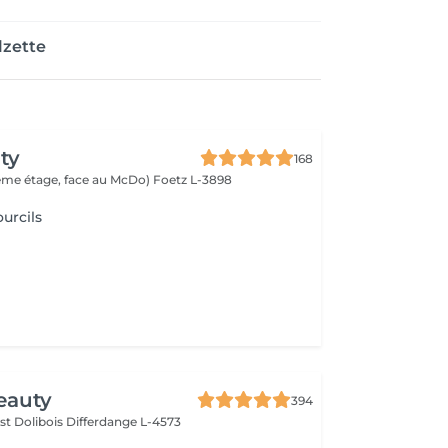
lzette
ty
168
(2ème étage, face au McDo)
Foetz L-3898
urcils
eauty
394
st Dolibois
Differdange L-4573