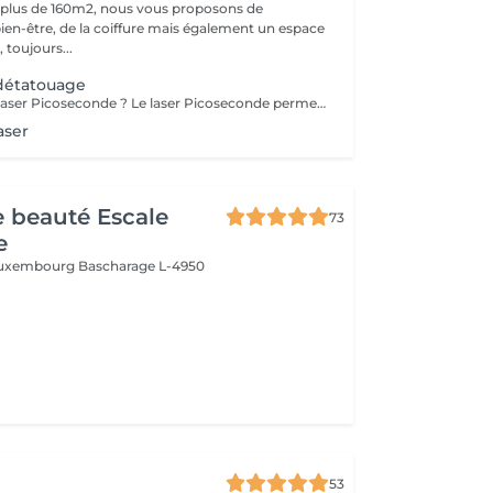
 plus de 160m2, nous vous proposons de
bien-être, de la coiffure mais également un espace
 toujours...
 détatouage
Qu'est-ce qu'un laser Picoseconde ? Le laser Picoseconde permet de délivrer une impulsion lumineuse de l'ordre de 300 picoseconde. Cette brièveté d'impulsion induit une onde de choc capable de fragmenter les pigments du tatouage. Le détatouage était jusqu'à présent réalisé avec des lasers dits «Q Switched» avec une durée d'impulsion de l'ordre de la nanoseconde, beaucoup moins efficace. - Efficace sur les tatouages noirs et de couleurs - Traitement corps, visage et maquillage permanant. - Le détatouage par laser ne laisse pas de cicatrices après le traitement ; - Les séances sont espacées de 30 à 40 jours (au lieu de 2 mois ou plus avec un laser «Q Switched») ; Il est impossible de prédire avec précision le nombre de séances nécessaires. En effet, tout dépend des facteurs sur lesquels nous n'avons aucune information avant de commencer le traitement (qualité et profondeur de l'encre, présence ou non de métaux dans les pigments)
aser
de beauté Escale
73
e
 Luxembourg
Bascharage L-4950
53