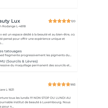
auty Lux
120
ch
Rodange L-4818
 est un espace dédié à la beauté et au bien-être, où
été pensé pour offrir une expérience unique et
isée. No...
es tatouages
Le laser Q-Switched fragmente progressivement les pigments du tatouage afin que l'organisme les élimine naturellement. Tatouages noirs Tatouages rouges Tatouages bleus Certains pigments colorés (selon leur composition) En moyenne 4 à 10 séances, espacées de 6 à 8 semaines, sont nécessaires. À LIRE AVANT VOTRE SÉANCE Évitez toute exposition au soleil et aux UV pendant les 2 semaines avant et après la séance. Informez-nous si vous prenez un traitement photosensibilisant. Traitement contre-indiqué pendant la grossesse. Le traitement ne peut pas être réalisé sur une peau infectée, brûlée ou présentant une plaie. Ne pas appliquer de rétinol, d'acides exfoliants ou de produits irritants sur la zone avant et après le traitement. Respectez un délai minimum de 6 à 8 semaines entre chaque séance.
U (Sourcils & Lèvres)
Élimination progressive du maquillage permanent des sourcils et des lèvres à l'aide d'un laser Q-Switched. Le nombre de séances dépend de: la couleur du pigment la profondeur d'implantation l'ancienneté du maquillage permanent la réaction individuelle de la peau 17 En moyenne 3 à 8 séances, espacées de 6 à 8 semaines, sont nécessaires. À LIRE AVANT VOTRE SÉANCE Évitez toute exposition au soleil et aux UV pendant les 2 semaines avant et après la séance. Informez-nous si vous prenez un traitement photosensibilisant. Traitement contre-indiqué pendant la grossesse. Le traitement ne peut pas être réalisé sur une peau infectée, brûlée ou présentant une plaie. Ne pas appliquer de rétinol, d'acides exfoliants ou de produits irritants sur la zone avant et après le traitement. Respectez un délai minimum de 6 à 8 semaines entre chaque séance.
993
are L-1631
ture tous les lundis !!!! NON STOP DU LUNDI AU
pour n...