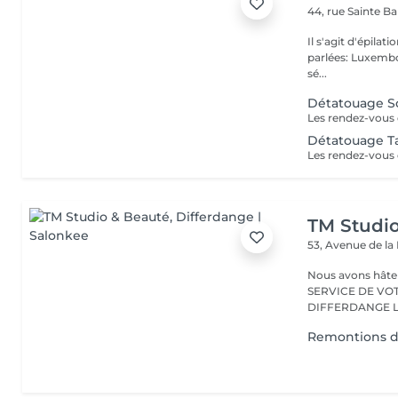
44, rue Sainte B
Il s'agit d'épilation à laser!! Pas d'épilation 
parlées: Luxembourge
sé...
Détatouage So
Détatouage Ta
TM Studi
53, Avenue de la
Nous avons hâte de vous accu
SERVICE DE VO
D
Remontions d