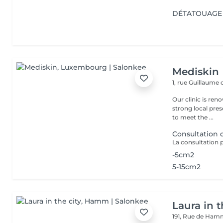
DÉTATOUAGE 
Mediskin
1, rue Guillaume
Our clinic is ren
strong local pre
to meet the ...
Consultation
-5cm2
5-15cm2
Laura in t
191, Rue de Ha