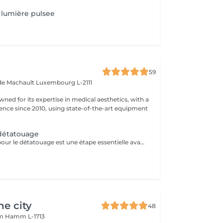
lumière pulsee
59
 de Machault
Luxembourg L-2111
owned for its expertise in medical aesthetics, with a
sence since 2010, using state-of-the-art equipment
 détatouage
La consultation pour le détatouage est une étape essentielle avant le traitement. Elle permet d'évaluer la taille, les couleurs et la profondeur du tatouage, ainsi que le type de peau du patient. Le professionnel explique le déroulement du traitement, le nombre de séances nécessaires et les éventuels effets secondaires. C'est aussi le moment pour poser toutes vos questions et discuter des attentes en termes de résultats
he city
48
mm
Hamm L-1713