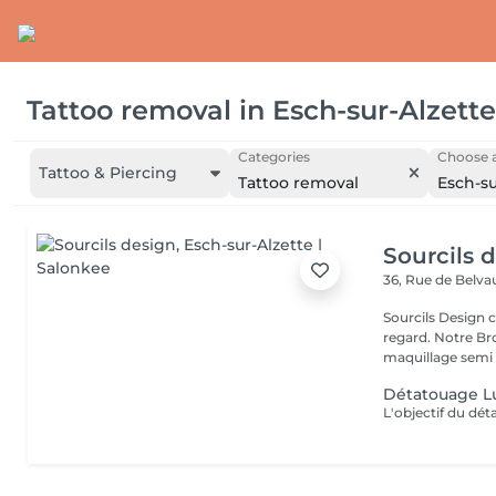
Tattoo removal
in
Esch-sur-Alzette
Categories
Choose a
Tattoo & Piercing
Tattoo removal
Esch-su
Sourcils 
36, Rue de Belv
Sourcils Design 
regard. Notre Bro
maquillage semi 
Détatouage L