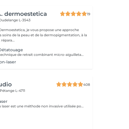
 dermoestetica
19
Dudelange L-3543
rmoestetica, je vous propose une approche
s soins de la peau et de la dermopigmentation, à la
 répara...
 Détatouage
Détatouage par technique de retrait combinant micro-aiguilletage et solution spécifique, adaptée aux pigments difficiles à traiter au laser . La consultation est requise.
on-laser
udio
408
Pétange L-4711
aser
Le détatouage au laser est une méthode non invasive utilisée pour enlever un tatouage de la peau en utilisant un laser. Ce processus est très populaire, car il permet de supprimer les tatouages de manière efficace tout en minimisant les risques de cicatrices. Le principe repose sur l'utilisation d e faisceaux lumineux qui fragmentent les pigments du tatouage.