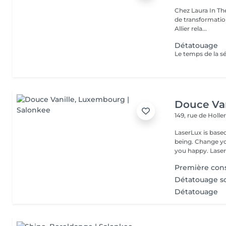
Chez Laura In Th
de transformation
Allier rela...
Détatouage
Douce Van
149, rue de Holle
LaserLux is base
being. Change yo
you happy. Laser 
Première cons
Détatouage so
Détatouage