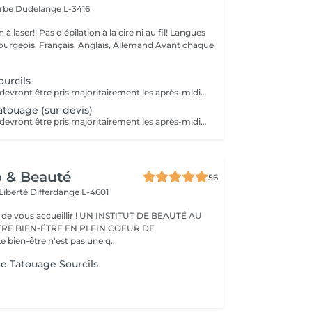
arbe
Dudelange L-3416
à la cire ni au fil! Langues
ois, Français, Anglais, Allemand Avant chaque
urcils
Les rendez-vous devront être pris majoritairement les après-midis. Les rendez-vous se feront donc par appel téléphonique ou sms Merci
touage (sur devis)
Les rendez-vous devront être pris majoritairement les après-midis. Les rendez-vous se feront donc par appel téléphonique ou sms Merci
o & Beauté
56
 Liberté
Differdange L-4601
eillir ! UN INSTITUT DE BEAUTÉ AU
TRE BIEN-ÊTRE EN PLEIN COEUR DE
IFFERDANGE Le bien-être n'est pas une q...
e Tatouage Sourcils