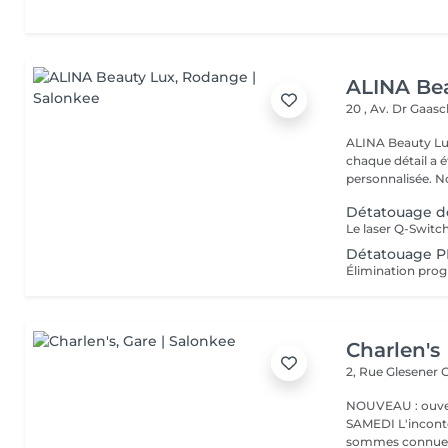
ALINA Be
20 , Av. Dr Gaas
ALINA Beauty Lux
chaque détail a 
personnal
Détatouage d
Détatouage PM
Charlen's
2, Rue Glesener
G
NOUVEAU : ouver
SAMEDI L'incontournable institut de beauté à Luxembourg. Nous
sommes connues 