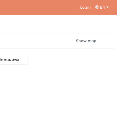
Login
EN
Show map
 in map area