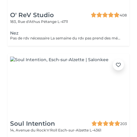
O' ReV Studio
408
183, Rue d'Athus
Pétange L-4711
Nez
Pas de rdv nécessaire La semaine du rdv pas prend des médicaments, des anti-inflamatoires, des antibiotiques et de cortisone.
Soul Intention
203
14, Avenue du Rock'n'Roll
Esch-sur-Alzette L-4361