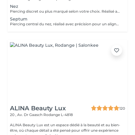
Nez
Piercing discret ou plus marqué selon votre choix. Réalisé avec un bijou en titane pour une cicatrisation optimale. Si tu souhaites te faire percer mais que tu as peur des aiguilles ou que tu souffres d'anxiété (stress, blocage), nous te demandons de bien vouloir réserver le service intitulé: <<NOM DU PIERCING (Phobie des aiguilles)>> Ce service ne côute pas plus cher. Il est simplement prévu pour des raisons d'organisation, afin que tout le monde soit à l'aise et bien accueilli(e).
Septum
Piercing central du nez, réalisé avec précision pour un alignement parfait. Bijou initial en titane et conseils de soin inclus. Si tu souhaites te faire percer mais que tu as peur des aiguilles ou que tu souffres d'anxiété (stress, blocage), nous te demandons de bien vouloir réserver le service intitulé: <<NOM DU PIERCING (Phobie des aiguilles)>> Ce service ne côute pas plus cher. Il est simplement prévu pour des raisons d'organisation, afin que tout le monde soit à l'aise et bien accueilli(e).
ALINA Beauty Lux
120
20 , Av. Dr Gaasch
Rodange L-4818
ALINA Beauty Lux est un espace dédié à la beauté et au bien-
être, où chaque détail a été pensé pour offrir une expérience