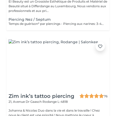
EI Beauty est un Grossiste Esthétique de Produits et Matériel de
Beauté situé à Differdange au Luxembourg, Nous vendons aux
professionnels et aux pri...
Piercing Nez / Septum
Temps de guérison* par piercings - Piercing aux narines: 3-4 semaines - Piercing septum: 4-8 semaines *Notez également qu'il est indispensable de réaliser les soins quotidiennement pour que la cicatrisation se fasse dans les meilleures conditions. *La guérison est différente d'une personne à l'autre **Si vous êtes mineur, l'autorisation parentale est obligatoire.
Zim ink’s tattoo piercing
76
21, Avenue Dr Gaasch
Rodange L-4818
Johanna & Nicolas Duo dans la vie et dans le travaille ! Chez
nous le client est une priorité ! Nous mettons le coeur à