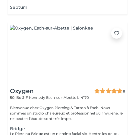
Septum
Oxygen
11
50, Bd J-F Kennedy
Esch-sur-Alzette L-4170
Bienvenue chez Oxygen Piercing & Tattoo à Esch. Nous
sommes un studio chaleureux et professionnel où l'hygiène, le
respect et l'écoute sont très impo...
Bridge
Le Piercing Bridge est un piercing facial situé entre les deux yeux à la racine du nez. Un Piercing en titane chirurgical est inclus. Le titane est hypoallergénique, léger et idéal pour les premières phases de cicatrisation. Si tu souhaites te faire percer mais que tu as peur des aiguilles ou que tu souffres d'anxiété (stress, blocage), nous te demandons de bien vouloir réserver le service intitulé: <<NOM DU PIERCING (Phobie des aiguilles)>> Ce service ne côute pas plus cher. Il est simplement prévu pour des raisons d'organisation, afin que tout le monde soit à l'aise et bien accueilli(e).