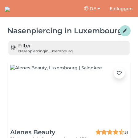
DE
Einloggen
Nasenpiercing
in
Luxembourg
Filter
Nasenpiercing
in
Luxembourg
Alenes Beauty
51