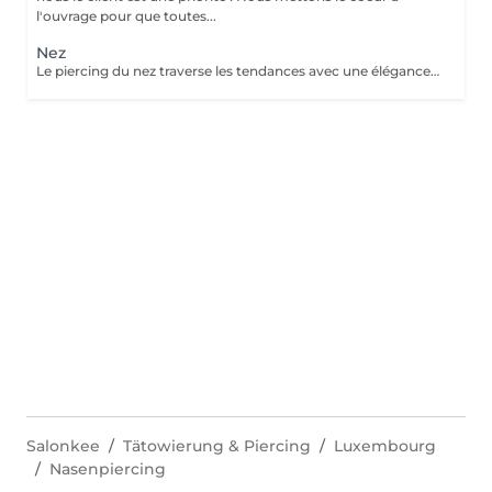
l'ouvrage pour que toutes...
Nez
Le piercing du nez traverse les tendances avec une élégance intemporelle. Discret ou plus audacieux selon le bijou choisi, il met naturellement les traits du visage en valeur. Conseils personnalisés et suivi de cicatrisation Inclus : Bijou de première pose en titane ASTM F-136 + 5€ pour changer la couleur de ton bijou grâce à l'anodisation. Les bijoux de la vitrine sont disponibles en première pause, le prix du bijou est à ajouter à la prestation. Pour toutes demandes d'informations, merci de me contacter. Tout les mineurs doivent être accompagnés d'un tuteur légal ( parents ! ), des justificatifs d'identités seront demandés.
Salonkee
Tätowierung & Piercing
Luxembourg
Nasenpiercing