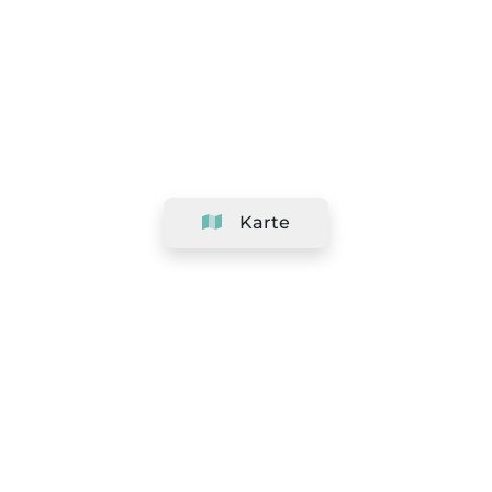
Karte
Unternehmen
Support
Team
&
Jobs
Ihr Geschäft hinzufügen