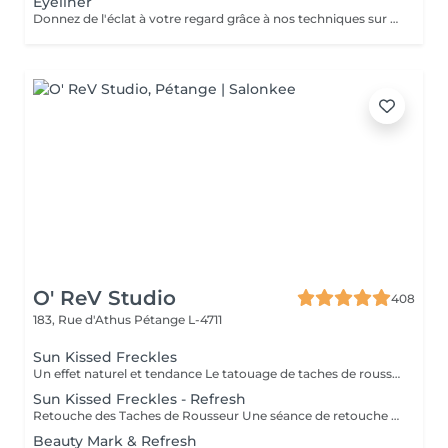
Eyeliner
Donnez de l'éclat à votre regard grâce à nos techniques sur mesure, conçues spécialement pour vous. La retouche est inclus dans le tarif
O' ReV Studio
408
183, Rue d'Athus
Pétange L-4711
Sun Kissed Freckles
Un effet naturel et tendance Le tatouage de taches de rousseur est une technique qui permet de créer de jolies taches de rousseur semi-permanentes pour un effet naturel et ensoleillé toute l'année. Grâce à un pigment adapté à votre carnation, de fines taches sont dessinées sur la peau à l'aide d'une technique manuelle. Les taches sont d'abord un peu foncées, puis elles s'adoucissent en cicatrisant, donnant un effet ultra-naturel. - Un effet discret et naturel, comme si vous aviez toujours eu ces taches de rousseur. - Une apparence ensoleillée sans maquillage. - Une technique personnalisable : des taches très légères ou plus marquées, selon votre préférence.
Sun Kissed Freckles - Refresh
Retouche des Taches de Rousseur Une séance de retouche est recommandée après la cicatrisation pour perfectionner le résultat. Elle permet de réintensifier certaines taches, d'ajuster la couleur si nécessaire et d'assurer une tenue optimale. Quand faire la retouche ? La retouche est réalisée après 4 à 6 semaines après la première séance, une fois la peau totalement cicatrisée.
Beauty Mark & Refresh