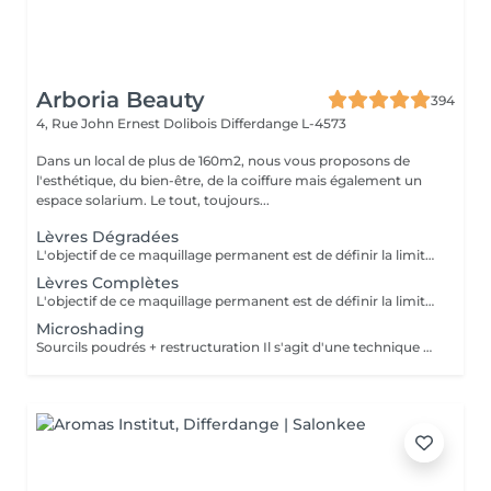
Arboria Beauty
394
4, Rue John Ernest Dolibois
Differdange L-4573
Dans un local de plus de 160m2, nous vous proposons de
l'esthétique, du bien-être, de la coiffure mais également un
espace solarium. Le tout, toujours...
Lèvres Dégradées
L'objectif de ce maquillage permanent est de définir la limite de la bouche en accentuant légèrement les pourtours. Il permet de redessiner plus nettement les lèvres et corriger une asymétrie. La tendance générale est au naturel, à l'utilisation de tons proches de la carnation afin de sublimer sans exagération. La première retouche est comprise
Lèvres Complètes
L'objectif de ce maquillage permanent est de définir la limite de la bouche en accentuant légèrement les pourtours. Il permet de redessiner plus nettement les lèvres et corriger une asymétrie. La tendance générale est au naturel, à l'utilisation de tons proches de la carnation afin de sublimer sans exagération. La première retouche est comprise
Microshading
Sourcils poudrés + restructuration Il s'agit d'une technique de maquillage permanant visant a créer un effet d'ombrage derrière les sourcils sur la peau afin d'embellir le visage. Cette technique est la moins douloureuse et la plus naturelle. La 1ere retouche est comprise.