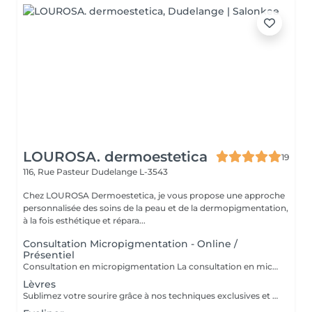
LOUROSA. dermoestetica
19
116, Rue Pasteur
Dudelange L-3543
Chez LOUROSA Dermoestetica, je vous propose une approche
personnalisée des soins de la peau et de la dermopigmentation,
à la fois esthétique et répara...
Consultation Micropigmentation - Online /
Présentiel
Consultation en micropigmentation La consultation en micropigmentation est une étape essentielle avant toute prestation en maquillage permanent. Elle permet de comprendre vos besoins, d'analyser votre peau et de définir un protocole entièrement personnalisé en fonction de votre morphologie, de votre carnation, de votre mode de vie et du résultat souhaité. Ce rendez-vous comprend un échange approfondi sur vos attentes, une analyse de la zone à traiter ainsi que des conseils professionnels sur la technique, la forme et les pigments les plus adaptés. C'est également un moment privilégié pour répondre à toutes vos questions et s'assurer de l'absence de contre-indications. Le montant de la consultation est déduit du tarif de la prestation si l'intervention est réalisée dans un délai de 2 mois suivant celle-ci. Cette étape est indispensable afin de garantir un résultat harmonieux, naturel et parfaitement adapté à votre visage et à votre quotidien.
Lèvres
Sublimez votre sourire grâce à nos techniques exclusives et personnalisées