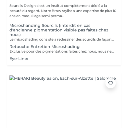
Sourcils Design c'est un institut complètement dédié a la
beauté du regard. Notre Brow stylist a une expertise de plus 10
ans en maquillage semi perma...
Microshanding Sourcils (interdit en cas
d'ancienne pigmentation visible pas faites chez
nous)
Le microshading consiste a redessiner des sourcils de façon semi-permanent. avec une durée d'environ 8 a 18 mois selon chaque peau, cette technique nous permet un effet très naturel et d'avoir des jolis dégradés. je utilise une dermographe (machine spécifique pour makeup semi- permanent) qui s'adapte,á tout type de peau,contrairement aux autres techniques qui coupent la peau. les avantagens Sont -indolore -non agressif pour la peau -cicatrisation plus propre et sûre -meilleure fixation -effet plus net et dessiné. Retouche fixatrice après un mois incluse dans la tarif. Contre indiqué aux : Femme enceinte ou allaitante Sur traitement médicaments anti-inflammatoires ou antibiotiques et isotrétinoïne Possédant allergies sévères ou maladies auto-immunes Injections datant mois de 15 jours sur le visage Une photo est obligatoire avant la prise de rendez-vous pour toute personne ayant une ancienne pigmentation, visible ou non. Soins après pigmentation: Pas de piscine, sauna, hamman ou bronzage pendant 2 semaines après.
Retouche Entretien Microshading
Exclusive pour des pigmentations faites chez nous, nous ne faisons pas de retouche des outres professionnels.
Eye-Liner