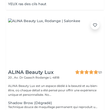
YEUX ras des cils haut
ALINA Beauty Lux
121
20 , Av. Dr Gaasch
Rodange L-4818
ALINA Beauty Lux est un espace dédié à la beauté et au bien-
être, où chaque détail a été pensé pour offrir une expérience
unique et personnalisée. No...
Shadow Brow (Dégradé)
Technique douce de maquillage permanent qui reproduit un effet d'ombre naturelle sur le sourcil. Idéale pour redéfinir la forme, combler les zones clairsemées et obtenir un effet poudré élégant. Le résultat est léger, sans démarcation, parfaitement fondu à la peau. Tenue moyenne : 12 à 24 mois selon le type de peau et les soins. Résultat optimal : 2 séances (initiale + retouche à 46 semaines). Préparation obligatoire (24 h avant) : Aucune caféine (café, thé, boissons énergétiques, cola). Pas d'alcool. Éviter aspirine/ibuprofène/anti-inflammatoires, anticoagulants et compléments fluidifiants (oméga-3, ginkgo). Pas de sport intense le jour J. Pas de rétinol, acides ou peeling sur la zone pendant 7 jours. Contre-indications générales : Grossesse, allaitement. Troubles de coagulation, prise d'anticoagulants, chimiothérapie en cours. Diabète non contrôlé, maladies auto-immunes non stabilisées. Infections cutanées actives, dermatite, eczéma sur la zone. Allergies connues aux pigments, lidocaïne ou anesthésiques topiques. Roaccutane/isotrétinoïne dans les 612 derniers mois (selon avis médical). En cas de traitement médical, avis du médecin recommandé.