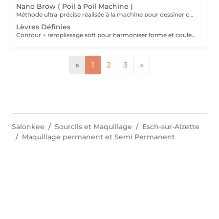
Nano Brow ( Poil à Poil Machine )
Méthode ultra-précise réalisée à la machine pour dessiner chaque poil avec un réalisme absolu. Le résultat imite parfaitement le sourcil naturel, tout en redéfinissant la symétrie et la densité. Convient à tous les types de peau, même les plus sensibles. Résultat optimal : 2 séances (initiale + retouche à 6 semaines). Préparation obligatoire (24 h avant) : Aucune caféine (café, thé, boissons énergétiques, cola). Pas d'alcool. Éviter aspirine/ibuprofène/anti-inflammatoires, anticoagulants et compléments fluidifiants (oméga-3, ginkgo). Pas de sport intense le jour J. Pas de rétinol, acides ou peeling sur la zone pendant 7 jours. Contre-indications générales : Grossesse, allaitement. Troubles de coagulation, prise d'anticoagulants, chimiothérapie en cours. Diabète non contrôlé, maladies auto-immunes non stabilisées. Infections cutanées actives, dermatite, eczéma sur la zone. Allergies connues aux pigments, lidocaïne ou anesthésiques topiques. Roaccutane/isotrétinoïne dans les 612 derniers mois (selon avis médical). En cas de traitement médical, avis du médecin recommandé. Tenue moyenne : 18 à 24 mois.
Lèvres Définies
Contour + remplissage soft pour harmoniser forme et couleur, sans effet sur-maquillé. Résultat optimal : 2 séances (retouche à 68 semaines). Tenue moyenne : 23 ans. Spécifique lèvres : antécédents d'herpès labial = prévenir; prophylaxie antivirale recommandée selon avis médical. Pas d'acide hyaluronique lèvre dans les 24 semaines avant/après. Préparation obligatoire (24 h avant) : Aucune caféine (café, thé, boissons énergétiques, cola). Pas d'alcool. Éviter aspirine/ibuprofène/anti-inflammatoires, anticoagulants et compléments fluidifiants (oméga-3, ginkgo). Pas de sport intense le jour J. Pas de rétinol, acides ou peeling sur la zone pendant 7 jours. Contre-indications générales : Grossesse, allaitement. Troubles de coagulation, prise d'anticoagulants, chimiothérapie en cours. Diabète non contrôlé, maladies auto-immunes non stabilisées. Infections cutanées actives, dermatite, eczéma sur la zone. Allergies connues aux pigments, lidocaïne ou anesthésiques topiques. Roaccutane/isotrétinoïne dans les 612 derniers mois (selon avis médical). En cas de traitement médical, avis du médecin recommandé.
«
1
2
3
»
Salonkee
Sourcils et Maquillage
Esch-sur-Alzette
Maquillage permanent et Semi Permanent