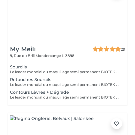
My Meili
29
9, Rue du Brill
Mondercange L-3898
Sourcils
Le leader mondial du maquillage semi permanent BIOTEK . TECHNIQUE sourcils effet ombré poudré très naturel, travailler avec des différentes aiguilles et plusieurs pigments pour réaliser cet effet. 50 à 60% des pigments s'estompent après cicatrisation . Avec une retouche comprise après 1 mois . IMPORTANT: Dans le cas où la prestation du maquillage semi permanent précédente était effectuée par un autre prestataire du service, la prestation chez Mymeili sera facturée au tarif complet. Annulation 48h avant la date du rendez-vous merci
Retouches Sourcils
Le leader mondial du maquillage semi permanent BIOTEK . TECHNIQUE sourcils effet ombré poudré très naturel, travailler avec des différentes aiguilles et plusieurs pigments pour réaliser cet effet. 50 à 60% des pigments s'estompent après cicatrisation . Avec une retouche comprise après 1 mois . IMPORTANT: Dans le cas où la prestation du maquillage semi permanent précédente était effectuée par un autre prestataire du service, la prestation chez Mymeili sera facturée au tarif complet. Annulation 48h avant la date du rendez-vous merci
Contours Lèvres + Dégradé
Le leader mondial du maquillage semi permanent BIOTEK . TECHNIQUE sourcils effet ombré poudré très naturel, travailler avec des différentes aiguilles et plusieurs pigments pour réaliser cet effet. 50 à 60% des pigments s'estompent après cicatrisation . Avec une retouche comprise après 1 mois . IMPORTANT: Dans le cas où la prestation du maquillage semi permanent précédente était effectuée par un autre prestataire du service, la prestation chez Mymeili sera facturée au tarif complet. Annulation 48h avant la date du rendez-vous merci