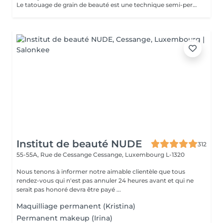
Le tatouage de grain de beauté est une technique semi-permanente qui permet de créer un grain de beauté de façon naturelle et harmonieuse. Que ce soit pour un détail subtil ou une touche glamour, chaque grain de beauté est placé avec précision selon votre préférence. Un pigment adapté à votre carnation est implanté dans la peau pour un rendu réaliste et discret. La couleur s'adoucit après cicatrisation pour un effet naturel. Une retouche est recommandée 4 à 6 semaines après la séance pour fixer la couleur et assurer une belle tenue.
Institut de beauté NUDE
312
55-55A, Rue de Cessange
Cessange, Luxembourg L-1320
Nous tenons à informer notre aimable clientèle que tous
rendez-vous qui n'est pas annuler 24 heures avant et qui ne
serait pas honoré devra être payé ...
Maquilliage permanent (Kristina)
Permanent makeup (Irina)