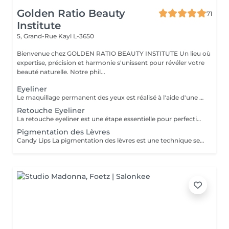
Golden Ratio Beauty
71
Institute
5, Grand-Rue
Kayl L-3650
Bienvenue chez GOLDEN RATIO BEAUTY INSTITUTE Un lieu où
expertise, précision et harmonie s'unissent pour révéler votre
beauté naturelle. Notre phil...
Eyeliner
Le maquillage permanent des yeux est réalisé à l'aide d'une machine spéciale munie d'une aiguille très fine, qui insère le pigment dans les couches superficielles de la peau. Cette technique permet de tracer une ligne fine au ras des cils ou un eyeliner plus visible, selon l'effet souhaité. Résultats : Un regard plus intense et structuré, dès le réveil Un effet de cils plus fournis Un résultat net et durable (1 à 3 ans) Résistant à l'eau, à la chaleur et aux frottements Gain de temps au quotidien, sans maquillage nécessaire Une solution élégante et pratique pour sublimer votre regard durablement.
Retouche Eyeliner
La retouche eyeliner est une étape essentielle pour perfectionner le maquillage permanent réalisé précédemment. Elle permet de raviver la couleur, corriger de légères irrégularités et assurer une tenue harmonieuse et durable du pigment. Pourquoi faire une retouche ? Pour intensifier ou ajuster la forme du tracé Pour uniformiser la couleur après la cicatrisation Pour prolonger la durée et la netteté du résultat Pour entretenir un eyeliner fait il y a plusieurs mois Quand la faire ? 4 à 8 semaines après la première séance Puis, en entretien, tous les 12 à 24 mois selon votre peau et vos attentes La retouche garantit un regard toujours frais, défini et parfaitement soigné. Valable uniquement après une prestation réalisée par notre artiste.
Pigmentation des Lèvres
Candy Lips La pigmentation des lèvres est une technique semi-permanente qui colore et redessine vos lèvres pour un effet naturel et harmonieux. Elle sublime la couleur, corrige le contour, et donne du volume sans maquillage quotidien. À savoir : La procédure peut réactiver le virus de l'herpès chez les personnes sujettes. Une prévention est conseillée avant la séance (traitement antiviral à discuter avec votre médecin). Durée : Le résultat dure environ 1 à 3 ans selon votre type de peau et votre mode de vie. Entretien : Un retouche est recommandée 4 à 6 semaines après la première séance pour un résultat optimal. Un soin qui vous offre beauté durable et gain de temps au quotidien.