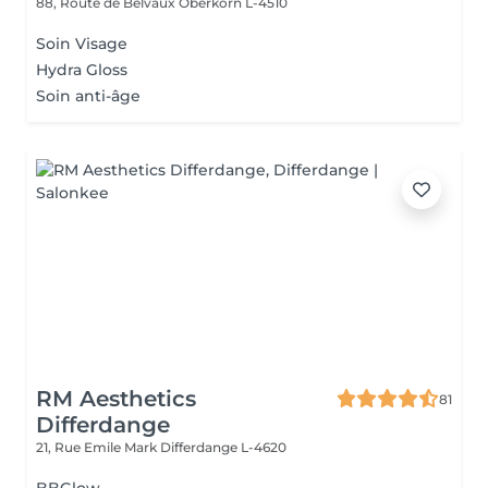
88, Route de Belvaux
Oberkorn L-4510
Soin Visage
Hydra Gloss
Soin anti-âge
RM Aesthetics
81
Differdange
21, Rue Emile Mark
Differdange L-4620