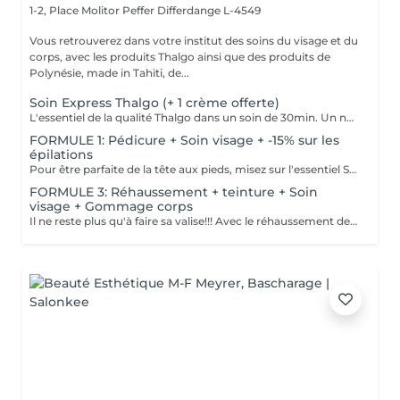
1-2, Place Molitor Peffer
Differdange L-4549
Vous retrouverez dans votre institut des soins du visage et du
corps, avec les produits Thalgo ainsi que des produits de
Polynésie, made in Tahiti, de...
Soin Express Thalgo (+ 1 crème offerte)
L'essentiel de la qualité Thalgo dans un soin de 30min. Un nettoyage, un gommage, un masque cellulose végétale et actifs marins et une crème. CADEAU: Une crème offerte afin de prolonger les effets du soin. (Dans la limite des stocks disponibles) MASQUE SHOTS MARINS: CELLULOSE VÉGÉTALE Issue de bois d'eucalyptus de forêts durablement gérées. Obtenue par chimie verte. 100% biodégradable ALGINATES Fibres uniques aux algues (n'existent pas dans le monde terrestre). Donnent aux algues, résistance et souplesse face aux courants. 100% naturels. LOTIONS THALGO 5 solutions aqueuses riches en extraits marins
FORMULE 1: Pédicure + Soin visage + -15% sur les
épilations
Pour être parfaite de la tête aux pieds, misez sur l'essentiel Soin du visage Bora Bora ( gommage et massage à l'huile de coco) Une pédicure express au choix rape ou trempage + Coupe et limage des ongles -15 % Sur toutes vos épilations ( à rajouter à votre RDV) Pour plus de précision, n'hésitez pas whatsapp, SMS ou appel au 661 555 858
FORMULE 3: Réhaussement + teinture + Soin
visage + Gommage corps
Il ne reste plus qu'à faire sa valise!!! Avec le réhaussement des cils et la teinture, plus besoin de mascara, la tranquillité assurée pendant les vacances Soin du visage Bora Bora ( gommage et massage à l'huile de coco) Gommage corps (monoï ou coco) parfait pour préparer la peau à l'été, au soleil, à la plage, au bronzage Pour plus de précision, n'hésitez pas whatsapp, SMS ou appel au 661 555 858