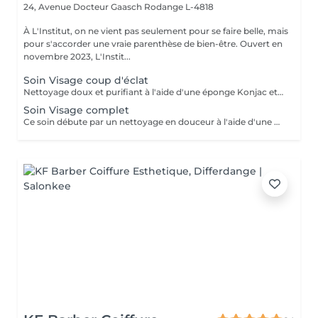
24, Avenue Docteur Gaasch
Rodange L-4818
À L'Institut, on ne vient pas seulement pour se faire belle, mais
pour s'accorder une vraie parenthèse de bien-être. Ouvert en
novembre 2023, L'Instit...
Soin Visage coup d'éclat
Nettoyage doux et purifiant à l'aide d'une éponge Konjac et d'un savon surgras, suivi de l'application d'un soin de jour repulpant et régénérant aux notes fraîches de feuilles de Figuier. Un massage relaxant du contour des yeux vient raviver l'éclat naturel du regard. Peau fraîche, lumineuse et reposée. 30´ min Éponge Konjac offerte
Soin Visage complet
Ce soin débute par un nettoyage en douceur à l'aide d'une éponge Konjac associée à un savon surgras, pour purifier la peau tout en respectant son équilibre. Un bain de vapeur et une extraction ciblée des points noirs permet ensuite d'affiner le grain de peau et de révéler un teint plus net. Le rituel se poursuit par un massage relaxant avec une crème de jour à base de figues de barbarie, reconnue pour ses propriétés hydratantes et régénérantes. Le contour des yeux est sublimé grâce à l'application d'un sérum spécifique, pour un regard reposé et lumineux. Le soin se termine par l'application d'un masque adapté à votre type de peau. 45'min 69,90€