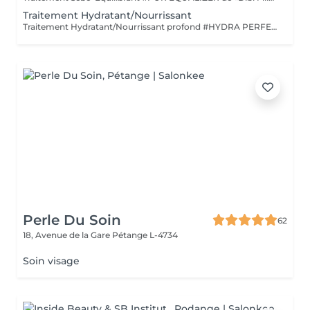
Traitement Hydratant/Nourrissant
Traitement Hydratant/Nourrissant profond #HYDRA PERFECTION de «Dibi Milano» La peau a besoin d'eau à 20 ans comme à 40 ans, elle varie en fonction des différentes conditions climatiques, grâce aux formulations s'adaptant de façon autonome, elle est revitalisée, son hydratation est restaurée, sa barrière cutanée est renforcée, riche en eau et pleine d'éclat. *Soin Hydro-Nourrissant pour rétablir les réserves d'eau et de nutriments nécessaires dans les tissus cutanés. (Masque gel) *Soin Biorevitalisant Hydratation/Nutrition Extrême, pour revitaliser la peau en lui apportant du Collagène et de l'Acide Hyaluronique. (Masque au Collagène Pur composé de 3 types de collagène: fibres qui retiennent l'eau, molécules pour retenir l'humidité dans la peau, peptides régénérants.) POUR TOUTES LES PEAUX DE TOUT ÂGE
Perle Du Soin
62
18, Avenue de la Gare
Pétange L-4734
Soin visage