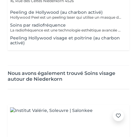
16, Rue des Celtes
Niederkorn 4526
Peeling de Hollywood (au charbon activé)
Hollywood Peel est un peeling laser qui utilise un masque de charbon posé sur la peau comme vecteur de chaleur pour la rajeunir et la nettoyer en profondeur. Ce soin donne un coup d'éclat immédiat sans aucune éviction sociale. Grâce au Hollywood Peel, votre peau est exfoliée, les lésions solaires et pigmentaires sont réduites, la synthèse de collagène est stimulée, l'acné est régulée et votre grain de peau est unifié. Votre peau retrouve sa lumière naturelle dès la première séance d'Hollywood Peel. Les résultats durent plusieurs mois en fonction de l'état de la peau, du type de peau et du mode de vie.
Soins par radiofréquence
La radiofréquence est une technologie esthétique avancée qui chauffe les couches profondes de la peau afin de stimuler le collagène. Ce traitement procure un effet raffermissant, améliore les contours du visage et aide à réduire l'apparence de la cellulite pour une peau plus lisse et plus jeune. Peau plus ferme et tonifiée Réduction des rides et ridules Amélioration de l'élasticité de la peau Effet liftant naturel Réduction de l'aspect de la cellulite
Peeling Hollywood visage et poitrine (au charbon
activé)
Nous avons également trouvé Soins visage
autour de Niederkorn