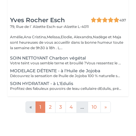
Yves Rocher Esch
497
79, Rue de l`Alzette
Esch-sur-Alzette L-4011
Amélie,Ana Cristina,Melissa,Elodie, Alexandra,Nadège et Maja
sont heureuses de vous accueillir dans la bonne humeur toute
la semaine de 9h30 à 18h . L...
SOIN NETTOYANT Charbon végétal
Votre teint vous semble terne et brouillé ?Vous ressentez le besoin de nettoyer votre peau? Ce soin nettoyant s'adresse à vous. Il permettra de traiter votre peau sans la décaper. Purifié et détoxifié, votre visage retrouve un teint unifié,frais et lumineux. Une vraie bouffée d'oxygène pour votre peau!
MODELAGE DÉTENTE - à l'Huile de Jojoba
Découvrez la sensation de lhuile de Jojoba 100 % naturelle sur votre peau. Nourrie, votre peau retrouve tout son confort. Libéré de ses tensions grâce aux mains habiles de notre esthéticienne, votre visage est détendu. Bénéfices : Nourrie, votre peau retrouve tout son confort.
SOIN HYDRATANT - à L'Edulis
Profitez des fabuleux pouvoirs de leau cellulaire dEdulis, précieuse source dhydratation continue. Après la brumisation du Sérum concentré en eau cellulaire, le Masque Crème ressourçant se transforme en une texture soyeuse qui fond sur votre peau sous le délicat modelage de notre esthéticienne. Bénéfices : Gorgée deau, votre peau retrouve douceur, souplesse et éclat. Retrouvez le confort dune peau hydratée en continu.
«
1
2
3
4
...
10
»