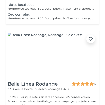
Rides localisées
Nombre de séances : 1 à 2 Description : Traitement ciblé des rides verticales. Améliore texture et fermeté. Ne remplace pas filler. Contre-indications : Herpès actif Peau foncée à risque PIH Grossesse / allaitement Diabète non contrôlé Pacemaker Tendance chéloïde Isotrétinoïne récente Infection oculaire active Phototype élevé à risque PIH Avant : Antiviral si herpès fréquent Pas d'acide 2 semaines Pas de soleil 3 semaines Pas de peeling / laser récent Pas d'injection récente Arriver sans maquillage Après : Rougeur 35 jours Croûtes fines SPF obligatoire dème 25 jours Croûtes 510 jours SPF 50 pendant 30 jours Pas de maquillage 7 jours Pas de sport intense 57 jours
Cou complet
Nombre de séances : 1 à 2 Description : Raffermissement peau relâchée légère à modérée. Non adapté si excès graisseux important. Après : Croûtes visibles 7-10 jours. Protection solaire stricte. Contre-indications Grossesse / allaitement Diabète non contrôlé Pacemaker Tendance chéloïde Isotrétinoïne récente Infection oculaire active Phototype élevé à risque PIH Avant Pas de soleil 3 semaines Pas de peeling / laser récent Pas d'injection récente Arriver sans maquillage Après dème 25 jours Croûtes 510 jours SPF 50 pendant 30 jours Pas de maquillage 7 jours Pas de sport intense 57 jours
Bella Linea Rodange
121
33, Avenue Docteur Gaasch
Rodange L-4818
En 2006, lorsque j'étais en 1ère année de BTS conseillère en
économie sociale et familiale, je me suis aperçu que j'étais dans