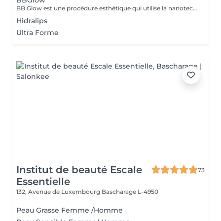
BBGlow
BB Glow est une procédure esthétique qui utilise la nanotechnologie pour améliorer l'éclat et la douceur de la peau sans avoir besoin de maquillage. Réalisé sur le derme, il induit et stimule les fibroblastes pour synthétiser le collagène et l'élastine. Ce traitement est réalisé avec un dermapen, des micro-aiguilles et des ampoules spécifiques. Favorise la revitalisation de la peau, la réduction des imperfections, des cernes et des rides d'expression. Lissage des cicatrices d'acné et effet lifting. LES INDICATIONS Réduction des pores Réduction des taches et des taches de rousseur Améliore l'élasticité de la peau Activer le collagène Réduction des ridules d'expression Teint uniforme Améliore la luminosité
Hidralips
Ultra Forme
Institut de beauté Escale
73
Essentielle
132, Avenue de Luxembourg
Bascharage L-4950
Peau Grasse Femme /Homme