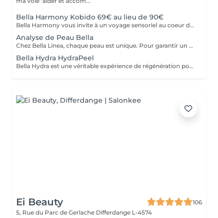
ma voie 'aider et accom...
Bella Harmony Kobido 69€ au lieu de 90€
Bella Harmony vous invite à un voyage sensoriel au coeur de l'art ancestral du Kobido. Ce massage japonais du visage associe une gestuelle précise et rythmée à des mouvements délicats qui stimulent la circulation sanguine et énergétique, raffermissent les tissus et redonnent éclat au teint. Au-delà de son action anti-âge visible, il procure une profonde sensation de bien-être : Tonifie les muscles du visage et redessine les contours Stimule la circulation et l'éclat naturel de la peau Lisse les traits et atténue les signes de fatigue Apporte sérénité et détente intérieure. Un soin d'exception qui conjugue beauté et harmonie, pour préserver l'éclat et la jeunesse du visage de manière naturelle
Analyse de Peau Bella
Chez Bella Linea, chaque peau est unique. Pour garantir un soin parfaitement adapté, nous réalisons une analyse approfondie grâce à la technologie Bloomea. Cet appareil mesure des paramètres essentiels (hydratation, sébum, élasticité, homogénéité du teint), offrant une vision précise de l'état de votre peau. Cette analyse est obligatoire lors de votre premier soin visage Bella et sera renouvelée environ tous les 6 mois pour suivre l'évolution de votre peau. Elle est offerte avant chaque soin visage, afin que votre protocole soit toujours personnalisé et efficace. Grâce à ce diagnostic, nous construisons un soin sur mesure qui sublime votre visage et révèle toute sa beauté naturelle.
Bella Hydra HydraPeel
Bella Hydra est une véritable expérience de régénération pour votre peau. Le soin débute par un nettoyage précis, suivi d'une exfoliation douce réalisée à l'aide d'une technologie avancée. Les impuretés et cellules mortes sont éliminées en profondeur tandis que des actifs hydratants pénètrent dans la peau pour la repulper et la revitaliser. Dès la fin du soin, votre peau retrouve : Douceur et souplesse grâce à une hydratation intense. Éclat et fraîcheur pour un teint lumineux et homogène. Vitalité et confort avec une texture de peau visiblement lissée. Un soin à la fois purifiant, hydratant et apaisant, idéal pour réveiller la beauté naturelle de votre visage.
Ei Beauty
106
5, Rue du Parc de Gerlache
Differdange L-4574