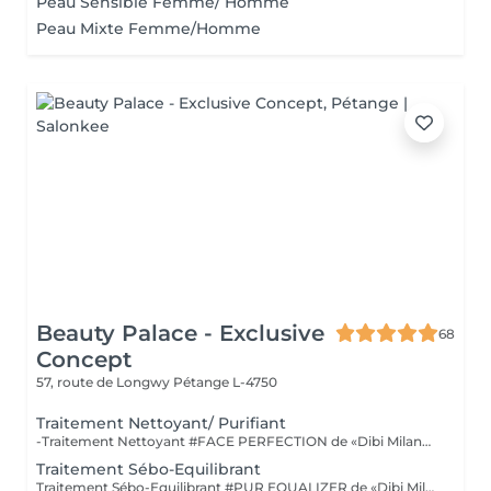
Peau Sensible Femme/ Homme
Peau Mixte Femme/Homme
Beauty Palace - Exclusive
68
Concept
57, route de Longwy
Pétange L-4750
Traitement Nettoyant/ Purifiant
-Traitement Nettoyant #FACE PERFECTION de «Dibi Milano» est un soin simple nettoyant. «SOIN STARTER» à faire avant une cure intensive, premier traitement idéal pour préparer la peau, lors duquel nous ferons une analyse complète des besoins de l'épiderme. POUR TOUTES LES PEAUX DE TOUT ÂGE "BEST SELLER DES ADOLESCENTS" -Traitement Purifiant #PUR EQUALIZER de «Dibi Milano»purifie la peau en la libérant des impuretés et en régulant l'équilibre de la flore microbienne. Il atténue les manifestations d'inflammation et les gonflements de la peau à tendance acnéique, nettoie les pores obstrués, prévient leur formation et aide à éliminer l'excès de sébum ainsi que les cellules mortes. (Masque Boue) POUR LES PEAUX ACNEIQUES
Traitement Sébo-Equilibrant
Traitement Sébo-Equilibrant #PUR EQUALIZER de «Dibi Milano» grâce aux performances de ses principes actifs innovants, il est en mesure de régulariser l'excès de sébum, en procurant un effet matifiant et en réduisant visiblement les pores dilatés, le grain de peau est affiné. Ce soin aide à matifier la peau tout en la maintenant hydratée et protégée. (Masque bio-cellulose) POUR LES PEAUX MIXTES À GRASSES