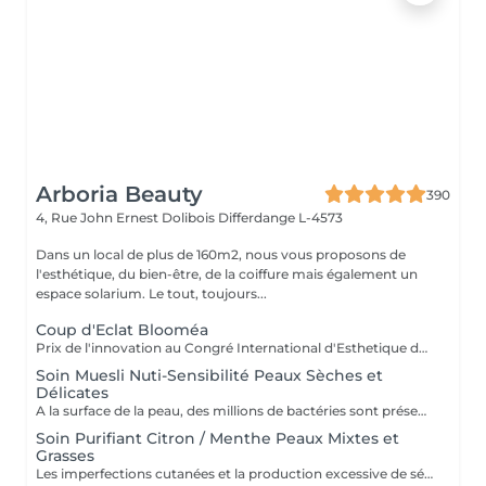
Arboria Beauty
390
4, Rue John Ernest Dolibois
Differdange L-4573
Dans un local de plus de 160m2, nous vous proposons de
l'esthétique, du bien-être, de la coiffure mais également un
espace solarium. Le tout, toujours...
Coup d'Eclat Blooméa
Prix de l'innovation au Congré International d'Esthetique de Paris, Venez découvrir en exclusivité au Luxembourg la nouvelle technologie Blooméa. Ce soin est un soin complet en 3 actions : la macro-exfoliation, le modelage par microvibrations et la luminothérapie. 1 seule séance mensuelle ou tous les 2 mois pour régénérer régulièrement la peau, ou plus ponctuelle, pour se préparer à une occasion particulière : le coup d'éclat Bloomea® est bien plus efficace qu'un soin manuel classique en institut pour l'entretien d'un visage épuré, plus lisse et harmonieux. Ce soin assure une pénétration optimisée des crèmes, ainsi qu'un meilleur maintien du maquillage.
Soin Muesli Nuti-Sensibilité Peaux Sèches et
Délicates
A la surface de la peau, des millions de bactéries sont présentes naturellement et forment ce que l'on appelle le microbiome. Le déséquilibre de ce microbiome cutané peut être à l'origine de désagréments tels que les sensibilités et la peau sèche et agir comme un véritable agréssion. Notre solution pour rétablir cet équilibre repose sur 4 actions; minimiser les risques ,protéger ,traiter et normaliser gràce à l'extrait d'avoine bio, des probiotiques ,du miel et bien d'autres encore...
Soin Purifiant Citron / Menthe Peaux Mixtes et
Grasses
Les imperfections cutanées et la production excessive de sébum caractérisant les peaux grasses sont plus fréquentes chez les adolescents et les jeunes adultes. Mais certains facteurs peuvent favoriser la surproduction de sébum,, les imperfections ou encore la dilatation des pores à tous les âges. Action: A base de Citron et Menthe, Réduit la production de sébum, auto-purifie la peau et l'assainit tout en réduisant la taille des pores.