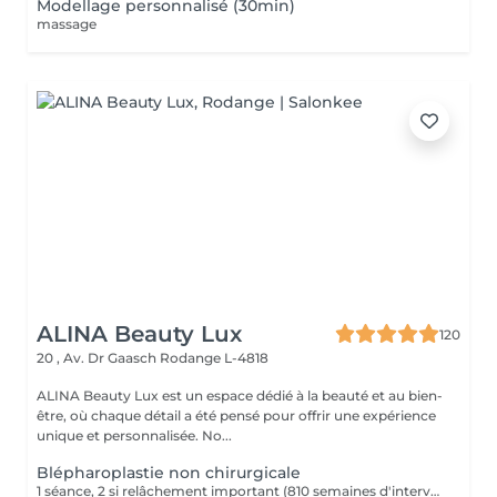
Modellage personnalisé (30min)
massage
ALINA Beauty Lux
120
20 , Av. Dr Gaasch
Rodange L-4818
ALINA Beauty Lux est un espace dédié à la beauté et au bien-
être, où chaque détail a été pensé pour offrir une expérience
unique et personnalisée. No...
Blépharoplastie non chirurgicale
1 séance, 2 si relâchement important (810 semaines d'intervalle) Description : Rétraction cutanée par micro-points plasma. Effet lifting sans chirurgie pour excès cutané léger à modéré. Stimule collagène et contraction immédiate. Contre-indications : Grossesse / allaitement Diabète non contrôlé Pacemaker Tendance chéloïde Isotrétinoïne récente Infection oculaire Phototype élevé à risque PIH Avant : Pas de soleil 3 semaines Pas de peeling / laser 3 semaines Pas d'injection récente Sans maquillage Après : dème 25 jours Croûtes 510 jours SPF 50 pendant 30 jours Pas de maquillage 7 jours Pas de sport intense 5 jours