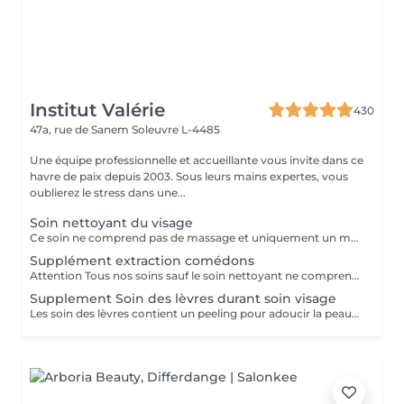
Institut Valérie
430
47a, rue de Sanem
Soleuvre L-4485
Une équipe professionnelle et accueillante vous invite dans ce
havre de paix depuis 2003. Sous leurs mains expertes, vous
oublierez le stress dans une...
Soin nettoyant du visage
Ce soin ne comprend pas de massage et uniquement un masque crème
Supplément extraction comédons
Attention Tous nos soins sauf le soin nettoyant ne comprennent pas dextractions des comédons Donc réservez ce supplément lors de votre prise de rendez-vous pour un soin visage si vous désirez une extraction des comédons
Supplement Soin des lèvres durant soin visage
Les soin des lèvres contient un peeling pour adoucir la peau et un masque spécifique lèvres au collagène & fleur de camomille. Résultat: des lèvres plus douces et hydratées.