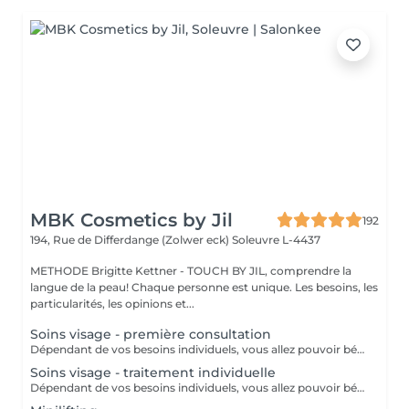
MBK Cosmetics by Jil
192
194, Rue de Differdange (Zolwer eck)
Soleuvre L-4437
METHODE Brigitte Kettner - TOUCH BY JIL, comprendre la
langue de la peau! Chaque personne est unique. Les besoins, les
particularités, les opinions et...
Soins visage - première consultation
Dépendant de vos besoins individuels, vous allez pouvoir bénéficier de soins adaptés à votre type de peau. Le prix va ensuite varier dépendant du soin finalement prèsté.
Soins visage - traitement individuelle
Dépendant de vos besoins individuels, vous allez pouvoir bénéficier de soins adaptés à votre type de peau. Le prix va ensuite varier dépendant du soin finalement prèsté : - Traitement individuel des problèmes de peau sensible, hypersensible et peau couperose (à partir de 90) - Traitement individuel des problèmes de peau à tendance acnéique (à partir de 75 euros) - Traitement individuel des problèmes "d'éruption cutanée" ex : hyperactivité des glandes sébacées (à partir de 85) - Traitement des problèmes de pigmentation indésirable et des taches de pigmentation (à partir de 120) - Combinaison d'extraits de végétaux avec des substances minérales et des oligo-éléments, spécialement conçus pour le peaux sensibles (à partir de 75)