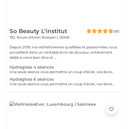
So Beauty L’institut
592
130, Route d'Arlon
Strassen L-8008
Depuis 2019, nos esthéticiennes qualifiées et passionnées vous
accueillent dans un véritable écrin de douceur, entièrement
dédié à votre bien-être et ...
Hydragloss 4 séances
Une seule séance vous permettra un coup d’éclat, vos lèvres seront plus confortables, plus lisses, repulpées avec un peu plus de volume. Pour un résultat durable, l’idéal est de faire ce soin sous forme de cure de 4 à 10 séances. Vos lèvres seront hydratées, libérées de l’inconfort de la sécheresse.
Hydragloss 6 séances
Une seule séance vous permettra un coup d’éclat, vos lèvres seront plus confortables, plus lisses, repulpées avec un peu plus de volume. Pour un résultat durable, l’idéal est de faire ce soin sous forme de cure de 4 à 10 séances.