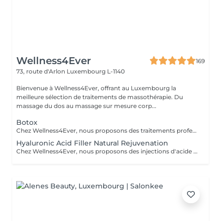
Wellness4Ever
169
73, route d'Arlon
Luxembourg L-1140
Bienvenue à Wellness4Ever, offrant au Luxembourg la
meilleure sélection de traitements de massothérapie. Du
massage du dos au massage sur mesure corp...
Botox
Chez Wellness4Ever, nous proposons des traitements professionnels de Botox, exclusivement réalisés par un médecin spécialisé afin de garantir une expertise et une prise en charge optimale. Nos séances de Botox permettent de lisser les rides du front, les pattes d'oie et les rides du lion, offrant un résultat naturel qui sublime votre visage. L'intervention est rapide, nécessite peu de temps de récupération et est effectuée avec précision.
Hyaluronic Acid Filler Natural Rejuvenation
Chez Wellness4Ever, nous proposons des injections d'acide hyaluronique (fillers), réalisées exclusivement par un médecin spécialisé afin de restaurer les volumes, lisser les rides et sublimer les contours du visage. Ce traitement non chirurgical permet de rajeunir efficacement les lèvres, les pommettes, les sillons nasogéniens et l'ovale du visage, offrant un résultat naturel et harmonieux. La procédure est rapide, peu invasive et procure une amélioration immédiate et durable.