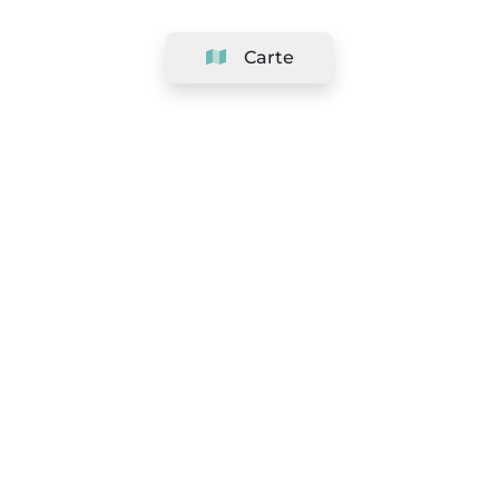
Carte
Société
Support
Équipe
&
Carrières
Référencer votre salon
Légal
Exercer le droit de rétractation
Conditions Générales