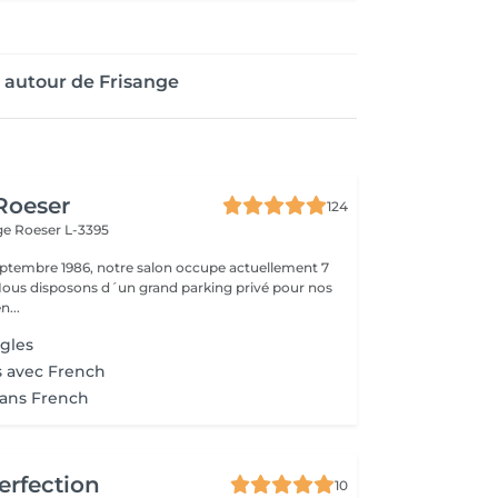
 autour de Frisange
 Roeser
124
nge
Roeser L-3395
ptembre 1986, notre salon occupe actuellement 7
 Nous disposons d´un grand parking privé pour nos
n...
gles
s avec French
sans French
erfection
10