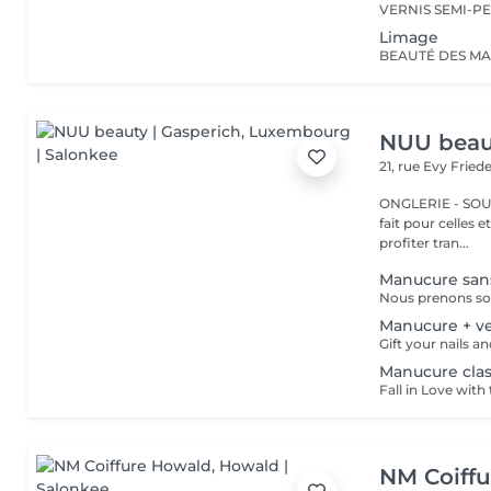
Limage
NUU beaut
21, rue Evy Fried
ONGLERIE - SOURCILS
fait pour celles 
profiter tran...
Manucure sans
Manucure + ve
Manucure class
NM Coiff