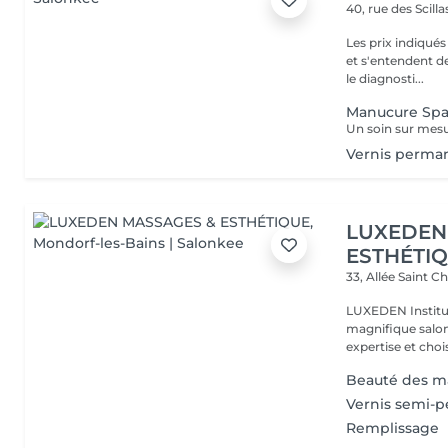
40, rue des Scill
Les prix indiqué
et s'entendent de
le diagnosti...
Manucure Sp
Vernis perma
LUXEDEN
ESTHÉTI
33, Allée Saint C
LUXEDEN Institu
magnifique salon
expertise et choisi
Beauté des m
Vernis semi-
Remplissage