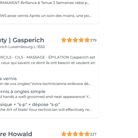
VERNIS SEMI-PERMANENT Brillance & Tenue 3 Semaines Idéal pour celles qui veulent une manucure impeccable sans abîmer leurs ongles naturels, le vernis semi-permanent ProNails assure une brillance éclatante et une tenue longue durée. Pourquoi choisir le semi-permanent ? Séchage immédiat sous lampe LED Jusqu'à 3 semaines de tenue sans s'écailler Large choix de couleurs tendances Dépose rapide et en douceur Disponible pour les mains & les pieds pour une mise en beauté complète. ONGLES PARFAITS AVEC PRONAILS EXPERTISE & QUALITÉ PROFESSIONNELLE Dans notre institut, nous vous offrons un service onglerie haut de gamme, réalisé avec les produits de la marque ProNails, reconnue pour sa qualité et sa tenue exceptionnelle. Nos expertes en onglerie, dont certaines sont également formatrices en prothésie ongulaire dans notre centre de formation Concept Beauté Distribution, sauront vous conseiller et sublimer vos ongles avec professionnalisme.
BEAUTÉ DES MAINS pose vernis Après un soin des mains, une pose vernis : Limage et mise en forme des ongles Application d'un vernis Longwear ProNails longue tenue ou semi-permanent (en option) Une pause bien-être idéale pour retrouver des mains soignées et élégantes.
y | Gasperich
379
erich
Luxembourg L-1552
 - CILS - MASSAGE - ÉPILATION Gasperich est
et ceux qui savent ce dont ils ont besoin et veulent en
 vernis
Nous prenons soin de vos ongles! Votre technicienne enlèvera délicatement les cellules mortes, façonnera et limera vos ongles, et polira la surface extérieure pour un fini lisse et naturel. Nos experts proposent des manucures à bords, hardware ou combinées, selon vos préférences. Comment se fait une manucure sans vernis? - la peau rugueuse est délicatement enlevée - la forme de la plaque de l'ongle est corrigée avec douceur - les cuticules et bords latéraux sont soigneusement traités - de l'huile nourrissante pour les cuticules et de la crème pour les mains sont appliquées pour nourrir et hydrater Limitations d'âge: recommandé à partir de 14 ans. Recommandations post-procédure: aucun soin particulier n'est nécessaire après cette procédure. Fréquence: une fois toutes les 3 semaines.
rnis à ongles simple
Gift your nails and hands a well-groomed and neat appearance! Your technician will effectively remove dead skin cells, shape and file nails, and buff the outer surface. A regular nail polish is applied at the end of this treatment. Our masters do edged, hardware, or combined manicure. How is manicure with simple nail polish done? - rough skin is removed - the shape of the nail plate is corrected - the cuticle and side ridges are corrected - nail polish is applied - cuticle oil and hand cream are applied Age restrictions: recommended to do from 14 years. Post procedure recommendations: there are no post recommendations for this procedure. Frequency: once in 3 weeks.
ique + "s-p" + dépose "s-p"
Fall in Love with the Art of Nails! Your technician will effectively remove dead skin cells, shape and file nails, and buff the outer surface. Semi-permanent nail polish is applied. It looks like regular nail polish, but stays on your nails much longer. Fantastic, isn't it? It is drying in a led lamp and lasts for weeks. Our masters do edged, hardware, or combined manicure. How is manicure with semi-permanent nail polish done? - removal of old semi-permanent (if needed) - rough skin is removed - the shape of the nail plate is corrected - the cuticle and side ridges are corrected - semi-permanent nail polish is applied - cuticle oil and hand cream are applied Age restrictions: recommended to do from 16 years. Post procedure recommendations: there are no post recommendations for this procedure. Frequency: once in 3 weeks.
ure Howald
327