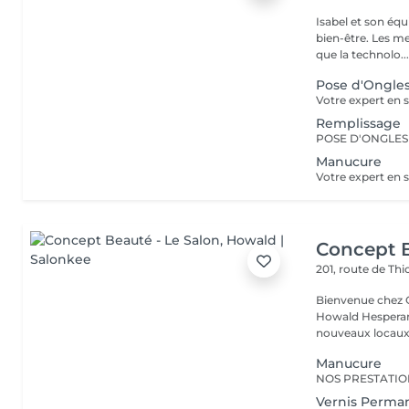
Isabel et son éq
bien-être. Les meilleures marques esthétiques et cosmétiques ainsi
que la technolo..
Pose d'Ongles
Remplissage
Manucure
Concept B
201, route de Thi
Bienvenue chez Concept Beauté L'
Howald Hesperang
nouveaux locaux 
Manucure
Vernis Perma