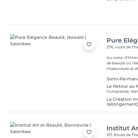
Pure Elé
276, route de Thi
Au coeur d'Howal
de beauté où l'é
chaleureuse et at
Semi-Permana
Le Retour au 
La Création In
rallongement
Institut A
137, Route de Thi