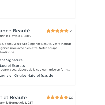
gance Beauté
629
onville
Howald L-5884
d, découvrez Pure Élégance Beauté, votre institut
légance rime avec bien-être. Notre équipe
tentionné...
nt Signature
Naturel Express
Comprends: Manucure à sec: dépose de la couleur , mise en forme des ongles , nettoyage de cuticule , application du Nail Therapy (vernis de protection).
tégrale | Ongles Naturel (pas de
)
rt et Beauté
427
onville
Bonnevoie L-2611