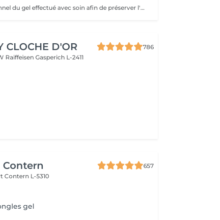
Retrait professionnel du gel effectué avec soin afin de préserver l'ongle naturel. Le service comprend la manucure russe, la mise en forme de l'ongle et une pose de vernis traditionnel transparent, pour une finition propre, soignée et naturelle.
Y CLOCHE D'OR
786
W Raiffeisen
Gasperich L-2411
r Contern
657
rt
Contern L-5310
ongles gel