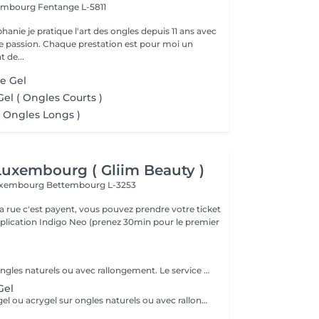
tembourg
Fentange L-5811
hanie je pratique l'art des ongles depuis 11 ans avec
 passion. Chaque prestation est pour moi un
 de...
e Gel
el ( Ongles Courts )
 Ongles Longs )
 Luxembourg ( Gliim Beauty )
 Luxembourg
Bettembourg L-3253
a rue c'est payent, vous pouvez prendre votre ticket
application Indigo Neo (prenez 30min pour le premier
Pose en gel sur ongles naturels ou avec rallongement. Le service comprend la manucure russe, la construction complète en gel, l'architecture adaptée à l'ongle et une finition lisse et résistante.
Gel
Remplissage en gel ou acrygel sur ongles naturels ou avec rallongement existant. Le service comprend la manucure russe, la correction de l'architecture, le renforcement de la structure en gel et une finition lisse, uniforme et résistante.