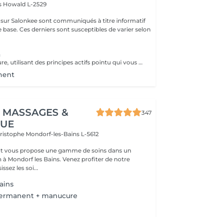
as
Howald L-2529
s sur Salonkee sont communiqués à titre informatif
 base. Ces derniers sont susceptibles de varier selon
a
Un soin sur mesure, utilisant des principes actifs pointu qui vous aidera a la restructuration de vos mains ainsi que vos ongles. Une combination parfaite entre exfoliation et masque pour retrouver éclat et hydratation durable .
nent
 MASSAGES &
347
QUE
hristophe
Mondorf-les-Bains L-5612
t vous propose une gamme de soins dans un
 à Mondorf les Bains. Venez profiter de notre
ssez les soi...
ains
permanent + manucure