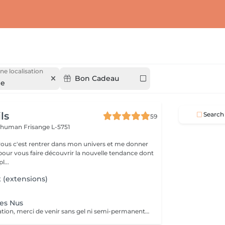
ne localisation
Bon Cadeau
ge
ls
Search
59
Schuman
Frisange L-5751
ous c'est rentrer dans mon univers et me donner
pour vous faire découvrir la nouvelle tendance dont
l...
 (extensions)
es Nus
Pour cette prestation, merci de venir sans gel ni semi-permanent sur vos ongles