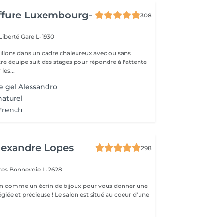
iffure Luxembourg-
308
 Liberté
Gare L-1930
llons dans un cadre chaleureux avec ou sans
re équipe suit des stages pour répondre à l'attente
les...
e gel Alessandro
naturel
French
lexandre Lopes
298
ires
Bonnevoie L-2628
n comme un écrin de bijoux pour vous donner une
égiée et précieuse ! Le salon est situé au coeur d'une