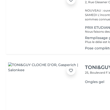
2, Rue Glesener
G
NOUVEAU : ouver
SAMEDI L'incontournable institut de beauté à Luxembourg. Nous
sommes connues 
PRIX ETUDIAN
Remplissage g
Pose complète
TONI&GU
25, Boulevard F.
Ongles gel