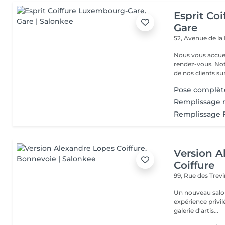
Esprit Co
Gare
52, Avenue de la
Nous vous accuei
rendez-vous. Not
de nos clients sur 
Pose complèt
Remplissage 
Remplissage 
Version A
Coiffure
99, Rue des Trev
Un nouveau salo
expérience privil
galerie d'artis...