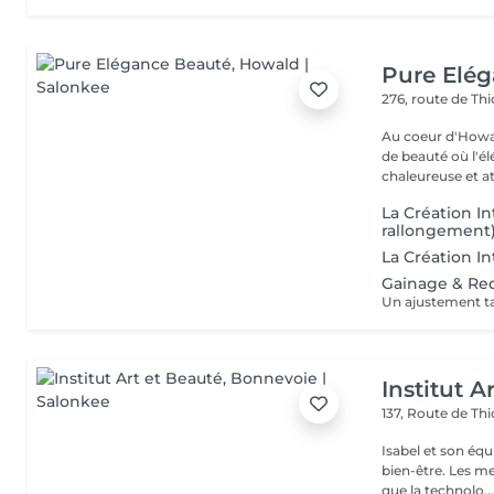
Pure Elé
276, route de Thi
Au coeur d'Howal
de beauté où l'é
chaleureuse et at
La Création In
rallongement
La Création In
Gainage & Red
Institut A
137, Route de Thi
Isabel et son éq
bien-être. Les meilleures marques esthétiques et cosmétiques ainsi
que la technolo..