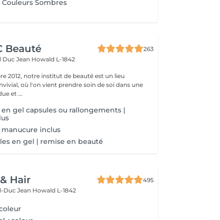
 Couleurs Sombres
CC Beauté
263
d Duc Jean
Howald L-1842
 2012, notre institut de beauté est un lieu
vivial, où l'on vient prendre soin de soi dans une
e et ...
 en gel capsules ou rallongements |
lus
 manucure inclus
es en gel | remise en beauté
 & Hair
495
d-Duc Jean
Howald L-1842
coleur