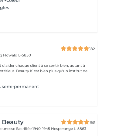
el +coleur
gles
182
rg
Howald L-5850
 d'aider chaque client à se sentir bien, autant à
'extérieur. Beauty K est bien plus qu'un institut de
s semi-permanent
 Beauty
169
a Jeunesse Sacrifiée 1940-1945
Hesperange L-5863