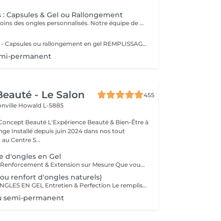
 : Capsules & Gel ou Rallongement
Votre expert en soins des ongles personnalisés. Notre équipe de prothésistes ongulaires diplômées vous offre une gamme complète de services pour des ongles magnifiques et durables. Expertise et Professionnalisme : Prothésistes qualifiées et expérimentées : o Isabel o Francesca o Fatima o Deborah o Patricia o Mirza Des produits de haute qualité, aux couleurs variées pour des résultats éclatants et durables. Garantie de beauté et santé de vos ongles. Services adaptés à vos goûts et votre personnalité Capsules pour allonger rapidement vos ongles. Rallongement en Gel : Pour un résultat naturel et durable. Remplissage toute les 3 a 4 semaines pour comble la repousse et préserve l'intégrité de la pose initiale. Manucure Soins et esthétisme pour des ongles en pleine santé et élégants. Nos Techniques Manucure Combinée : Soins complets et embellissement. Vernis Semi-Permanent : Couleur durable sans pose de gel. Chablon ou Capsules : Pose traditionnelle ou look naturel.
POSE D'ONGLES - Capsules ou rallongement en gel REMPLISSAGE MANUCURE Nos prothésistes ongulaire diplômée vous accueille dans notre espace d'esthétique des soins des ongles personnalisés. Nos maîtrisons des méthodes qui sauront vous permettre de garder de beaux ongles durablement avec le stylise en fonction de vos goûts et de votre personnalité : manucure combinée, pose de vernis semi-permanent, remplissage, pose complète au chablon ou capsules. Nos produits à la pointe des tendances, de haute qualité, des couleurs dotées d'une pigmentation multiples.
emi-permanent
eauté - Le Salon
455
onville
Howald L-5885
Expérience Beauté & Bien-Être à
e Installé depuis juin 2024 dans nos tout
au Centre S...
 d'ongles en Gel
ONGLES EN GEL Renforcement & Extension sur Mesure Que vous souhaitiez allonger, renforcer ou corriger vos ongles, la technique du gel ProNails permet d'obtenir des ongles impeccables, résistants et naturels. Pourquoi choisir les ongles en gel ? Adapté aux ongles fragiles ou cassants Permet d'obtenir une longueur et une forme personnalisées Finition naturelle ou sophistiquée selon vos envies Remplissage conseillé toutes les 3 à 4 semaines Possibilité de French manucure, effet babyboomer ou nail art selon vos envies !
ou renfort d'ongles naturels)
REMPLISSAGE ONGLES EN GEL Entretien & Perfection Le remplissage des ongles en gel est une étape essentielle pour préserver la beauté et la tenue de votre pose. Avec la repousse naturelle de l'ongle, un entretien régulier permet de redonner à vos ongles un aspect parfait, sans avoir à refaire une pose complète. Pourquoi faire un remplissage ? Redonne un aspect uniforme et impeccable Préserve la solidité et la durabilité de votre pose en gel Évite les décollements et renforce la structure de l'ongle Possibilité de changer la couleur ou d'ajouter une nouvelle décoration Fréquence conseillée : toutes les 3 à 4 semaines pour un résultat toujours soigné et harmonieux. Profitez-en pour opter pour une nouvelle teinte, un effet babyboomer ou un nail art unique !
u semi-permanent