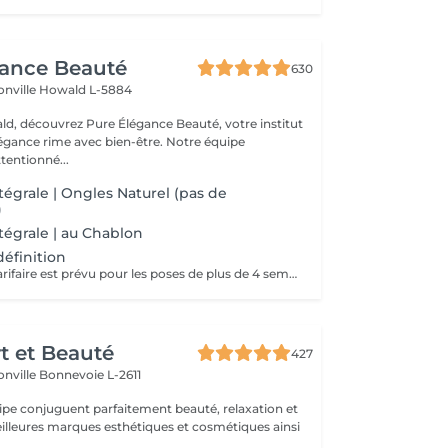
gance Beauté
630
onville
Howald L-5884
d, découvrez Pure Élégance Beauté, votre institut
légance rime avec bien-être. Notre équipe
tentionné...
tégrale | Ongles Naturel (pas de
)
tégrale | au Chablon
éfinition
Un ajustement tarifaire est prévu pour les poses de plus de 4 semaines nécessitant un travail de restructuration .
rt et Beauté
427
onville
Bonnevoie L-2611
uipe conjuguent parfaitement beauté, relaxation et
.