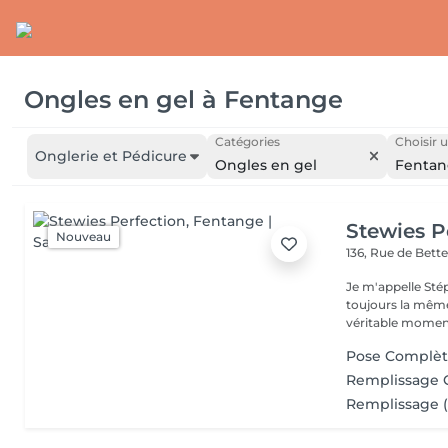
Ongles en gel
à
Fentange
Catégories
Choisir u
Onglerie et Pédicure
Ongles en gel
Fenta
Stewies P
Nouveau
136, Rue de Bet
Je m'appelle Stép
toujours la même
véritable moment
Pose Complèt
Remplissage G
Remplissage (