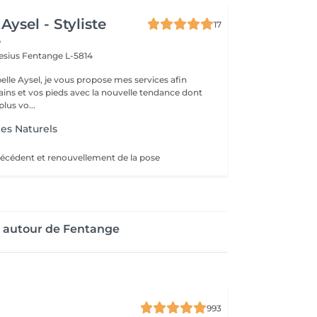
Aysel - Styliste
17
e
pesius
Fentange L-5814
elle Aysel, je vous propose mes services afin
ains et vos pieds avec la nouvelle tendance dont
lus vo...
es Naturels
écédent et renouvellement de la pose
e autour de Fentange
993