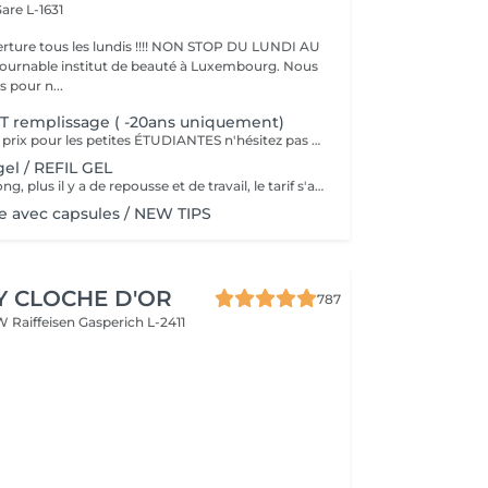
are L-1631
ture tous les lundis !!!! NON STOP DU LUNDI AU
pour n...
T remplissage ( -20ans uniquement)
Nous faisons des prix pour les petites ÉTUDIANTES n'hésitez pas a passer
el / REFIL GEL
Plus le délai est long, plus il y a de repousse et de travail, le tarif s'adapte donc au temps écoulé depuis votre dernier rendez-vous. Merci de choisir le remplissage adapté
 avec capsules / NEW TIPS
Y CLOCHE D'OR
787
W Raiffeisen
Gasperich L-2411