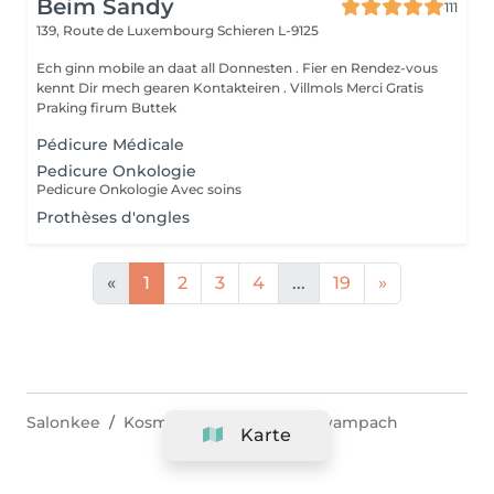
Beim Sandy
111
139, Route de Luxembourg
Schieren L-9125
Ech ginn mobile an daat all Donnesten . Fier en Rendez-vous
kennt Dir mech gearen Kontakteiren . Villmols Merci Gratis
Praking firum Buttek
Pédicure Médicale
Pedicure Onkologie
Pedicure Onkologie Avec soins
Prothèses d'ongles
«
1
2
3
4
...
19
»
Salonkee
Kosmetikstudios
Weiswampach
Karte