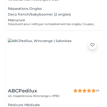
Réparations Ongles
Deco french/babyboomer (2 ongles)
Manucure
Dissolvant pour nettoyer completement les ongles, Coupez et Modelez les ongles avec une lime, Mouillez les mains quelques minutes pour ramollir les cuticules, Pousses les Cuticules avec batone pour repousser doucement vers l'arrière et coupez les excès, Hydratez les Mains avec crème et les cuticules pour maintenir la peau douce, Appliquez une base transparent pour protéger les ongles. Attendez suffisamment de tempos pour sèche.
ABCPedilux
77
43, Haaptstrooss
Wincrange L-9780
Pédicure Médicale