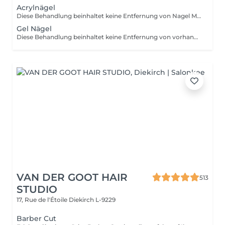
Acrylnägel
Diese Behandlung beinhaltet keine Entfernung von Nagel Modellage Ihre Nägel müssen für diesen Service naturbelassen sein. Falls eine Entfernung notwendig ist, buchen Sie bitte vorab den Service "Altmodelage entfernen". Nageldekorationen sind nicht in dieser Buchung enthalten und müssen separat hinzugebucht werden!
Gel Nägel
Diese Behandlung beinhaltet keine Entfernung von vorhandener Modellage Ihre Nägel müssen für diesen Service naturbelassen sein. Falls eine Entfernung notwendig ist, buchen Sie bitte vorab den Service "Altmodelage entfernen". Nageldekorationen sind nicht in dieser Buchung enthalten und müssen separat hinzugebucht werden!
VAN DER GOOT HAIR
513
STUDIO
17, Rue de l'Étoile
Diekirch L-9229
Barber Cut