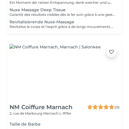
Ein Moment der reinen Entspannung, dank weicher und umhüllender Gesten.
Nuxe Massage Deep Tissue
Garantit des résultats visibles dès le 1er soin grâce à une gestuelle précise alliant des techniques de pompage et de drainage. Les jambes sont regalbées, le ventre est affiné.
Revitalisierende Nuxe-Massage
Revitalise le corps et l'esprit grâce à de longs mouvements amples et rythmés s'inspirant du flux des vagues. Geste après geste, il infuse le corps d'une nouvelle énergie.
NM Coiffure Marnach
215
2, rue de Marbourg
Marnach L-9764
Taille de Barbe