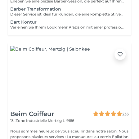
Erleben Sie eine präzise Barber-Session, die perfekt auf Ihren persönlichen Stil abgestimmt ist. Von sauberen Fades bis zu klassischen Schnitten wird jedes Detail sorgfältig ausgearbeitet. Zum Abschluss wird das Haar professionell gestylt, damit Ihr Look gepflegt, modern und leicht zu tragen bleibt.
Barber Transformation
Dieser Service ist ideal für Kunden, die eine komplette Stilveränderung wünschen, besonders beim Übergang von längeren Haaren zu einem kürzeren, strukturierten Look. Ihr Barber nimmt sich Zeit für eine persönliche Beratung, gestaltet den neuen Haarschnitt individuell und zeigt Ihnen, wie Sie Ihren neuen Look auch zu Hause optimal stylen können.
Bart Kontur
Verleihen Sie Ihrem Look mehr Präzision mit einer professionellen Bartkontur. Der Bart wird sauber getrimmt, in Form gebracht und exakt definiert. Durch präzise Konturen und sorgfältige Detailarbeit wird Ihre natürliche Gesichtsstruktur optimal betont und ein gepflegtes, klares Ergebnis erzielt.
Beim Coiffeur
233
13, Zone Industrielle
Mertzig L-9166
Nous sommes heureux de vous aceuillir dans notre salon. Nous
proposons plusieurs services : La manucure : au vernis Epilation