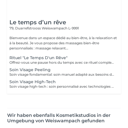
Le temps d’un rêve
79, Duarrefstrooss
Weiswampach L-9991
Bienvenue dans un espace dédié au bien-être, à la relaxation et
à la beauté. Je vous propose des massages bien-être
personnalisés : massage relaxant...
Rituel "Le Temps D'un Rêve"
Offrez-vous une pause hors du temps avec ce rituel complet alliant détente et harmonisation. Ce soin débute par une purification des mains et des pieds : gommage et masque pour les mains, bain, gommage et masque pour les pieds, pour une sensation de légèreté et de douceur. Il se poursuit avec un soin visage fondamental, suivi d'un énergétique Reiki. Le rituel se termine par un massage relaxant, pour un lâcher-prise profond et durable. Un moment de bien-être absolu le temps d'un rêve.
Soin Visage Peeling
Soin visage fondamental: soin manuel adapté aux besoins de la peau, avec nettoyage profond, Peeling ,massage et masque pour une peau traiter et éclatante.
Soin Visage High-Tech
Soin visage high-tech : soin personnalisé avec technologies avancées (scrubber, radiofréquence, sonolifter, oxy booster), associé à un nettoyage profond, gommage, massage et masque pour une peau visiblement revitalisée.
Wir haben ebenfalls Kosmetikstudios in der
Umgebung von Weiswampach gefunden