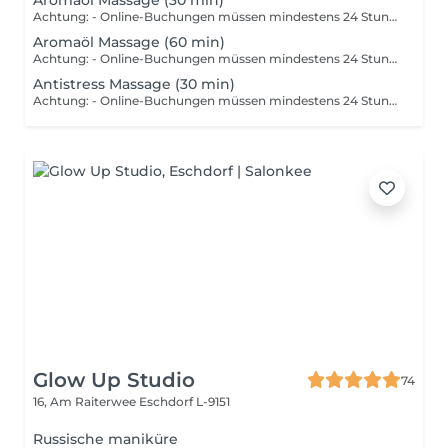
Aromaöl Massage (30 min)
Achtung: - Online-Buchungen müssen mindestens 24 Stunden im Voraus getätigt werden. - Sollten Sie gerne kurzfristig (weniger als 24 Stunden im Voraus) eine Massage buchen, dann wählen Sie bitte die Nummer +49 173 390 20 62. - Sollten Sie die Massage absagen müssen, bitten wir Sie dies mindestens 24 Stunden im Voraus zu tun, da wir ansonsten 70 % des Preises der Massage berechnen müssen. - Mitarbeiter und Zeiten können gegebenenfalls, nach Absprache mit Ihnen, angepasst werden. Die Aromaölmassage ist eine ganz besondere Form den Duft von ätherischen Ölen zu genießen. Bei dieser Massageform wird durch die Kombination einer sanften Körpermassage und hochwertigen, warmen Ölen ein besonders tiefer Zustand der Entspannung erreicht.
Aromaöl Massage (60 min)
Achtung: - Online-Buchungen müssen mindestens 24 Stunden im Voraus getätigt werden. - Sollten Sie gerne kurzfristig (weniger als 24 Stunden im Voraus) eine Massage buchen, dann wählen Sie bitte die Nummer +49 173 390 20 62. - Sollten Sie die Massage absagen müssen, bitten wir Sie dies mindestens 24 Stunden im Voraus zu tun, da wir ansonsten 70 % des Preises der Massage berechnen müssen. - Mitarbeiter und Zeiten können gegebenenfalls, nach Absprache mit Ihnen, angepasst werden. Die Aromaölmassage ist eine ganz besondere Form den Duft von ätherischen Ölen zu genießen. Bei dieser Massageform wird durch die Kombination einer sanften Körpermassage und hochwertigen, warmen Ölen ein besonders tiefer Zustand der Entspannung erreicht.
Antistress Massage (30 min)
Achtung: - Online-Buchungen müssen mindestens 24 Stunden im Voraus getätigt werden. - Sollten Sie gerne weniger als 24 Stunden im Voraus eine Massage buchen, dann wählen Sie bitte die Nummer +49 173 390 20 62. - Sollten Sie die Massage absagen müssen, bitten wir Sie dies mindestens 24 Stunden im Voraus zu tun, da wir ansonsten 70 % des Preises der Massage berechnen müssen. - Mitarbeiter und Zeiten können nach Absprache mit Ihnen geändert werden. Bei der Anti-Stress-Massage werden einzelne Partien wie Schultern, Nacken, Gesicht und Rücken mit langsamen, rhythmischen Streichbewegungen massiert. Durch die verschiedenen Massagetechniken und Gelenklockerungen wird zum einen die Muskulatur entspannt.
Glow Up Studio
74
16, Am Raiterwee
Eschdorf L-9151
Russische maniküre