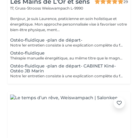
Les Mains de L'Or et sens
29
17, Gruss-Strooss
Weiswampach L-9990
Bonjour, je suis Laurence, praticienne en soin holistique et
énergétique. Mon approche personnalisée vise à favoriser votre
bien-être physique, ment...
Ostéo-fluidique -plan de départ-
Notre 1er entretien consiste à une explication complète du fonctionne de l'Ostéofluidique ainsi que de voir notre plan d'action et le nombre de séance à fixer selon votre problématique.
Ostéo-fluidique
Thérapie manuelle énergétique, au même titre que le magnétisme, à la différence que celui-ci permet un décodage biologique et permet la libération émotionnelle. L'ostéofluidique permet de travailler directement sur l'énergie des os, articulations, organes, glandes et de tous les systèmes énergétiques du corps, sans aucune manipulation ni cracking. Mon travail consiste à mettre en lumière ces blocages et de les libérer. À la rencontre des maux et mots. - douleurs. - traumas. - blocages physiques et émotionnels. -
Ostéo-fluidique -plan de départ- CABINET Kiné-
Ostéo JB Marin
Notre 1er entretien consiste à une explication complète du fonctionne de l'Ostéofluidique ainsi que de voir notre plan d'action et le nombre de séance à fixer selon votre problématique.