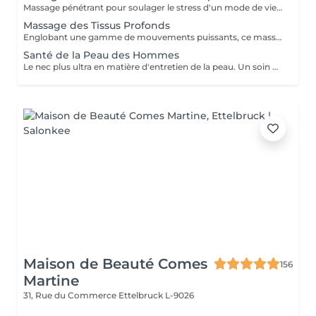
Massage pénétrant pour soulager le stress d'un mode de vie trépidant ciblant les zones à problèmes de tension et des tissus et muscles conjonctifs du dos raides ou tendus.
Massage des Tissus Profonds
Englobant une gamme de mouvements puissants, ce massage revigorant combine un massage suédois classique avec des techniques de compression et de points de déclenchement pour réduire la douleur. Réchauffant le corps, il stimule les muscles des cuisses, des épaules, des bras et du dos. Idéal pour les sportifs et les personnes souffrant de tensions
Santé de la Peau des Hommes
Le nec plus ultra en matière d'entretien de la peau. Un soin du visage sur mesure conçut pour atténuer les ridules et récupérer la peau fatiguée. En plus d'un massage signature du visage, du cou et des épaules, exfolier, nettoyer, restaurer et protéger sont au cur de ce soin du visage pour ces messieurs.
Maison de Beauté Comes
156
Martine
31, Rue du Commerce
Ettelbruck L-9026