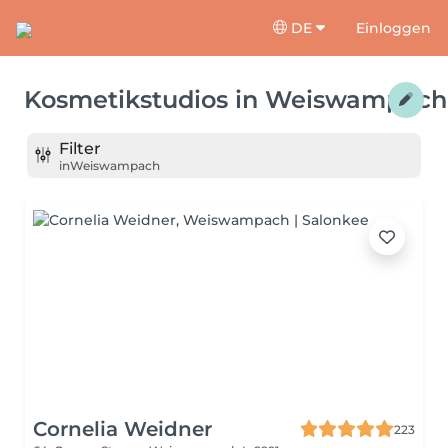
DE
Einloggen
Kosmetikstudios
in
Weiswampach
Filter
in
Weiswampach
Cornelia Weidner
223