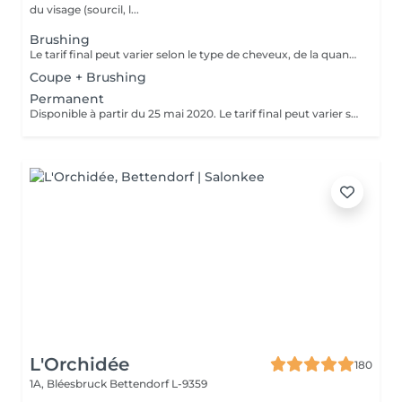
du visage (sourcil, l...
Brushing
Le tarif final peut varier selon le type de cheveux, de la quantité de produit utilisée et de la création finalement réalisée. Un grand merci d'avance pour votre compréhension Au plaisir de vous revoir très vite ;)
Coupe + Brushing
Permanent
Disponible à partir du 25 mai 2020. Le tarif final peut varier selon le type de cheveux, de la quantité de produit utilisée et de la création finalement réalisée.
L'Orchidée
180
1A, Bléesbruck
Bettendorf L-9359