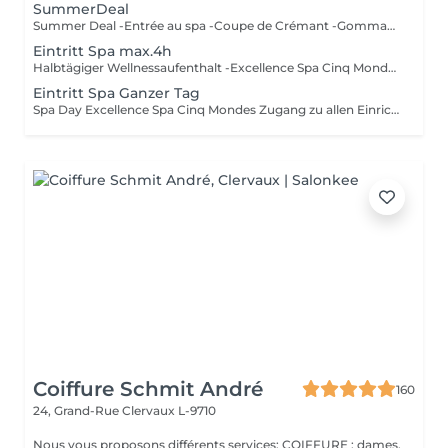
SummerDeal
Summer Deal -Entrée au spa -Coupe de Crémant -Gommage complet du corps (30') -Massage du dos (20') Valable cet été jusqu'au 24/08/26 La durée de la prestation (60min) inclut l'installation et le temps de relaxation intégré à nos soins (10min).
Eintritt Spa max.4h
Halbtägiger Wellnessaufenthalt -Excellence Spa Cinq Mondes Zugang zu allen Einrichtungen: Pool und Sprudelbad, Finnische Sauna, Dampfbad, Salzgrotte, Lichttherapie, Tropendusche, Ruheraum und Fitnessraum. * Kinder sind im Pool- und Whirlpoolbereich bis 12:00 Uhr erlaubt * Saunawelt textilfrei (Handtuch erlaubt), Zutritt erst ab 14 Jahren * Badebekleidung pflichtig im Pool- und Sprudelbadbereich * Bademantel, Handtuch und Badeschlappen bitte mitbringen oder vor Ort ausleihen (15 € pro Person)
Eintritt Spa Ganzer Tag
Spa Day Excellence Spa Cinq Mondes Zugang zu allen Einrichtungen: Schwimmbad und Whirlpool, Finnische Sauna, Hammam, Salzgrotte, Lichttherapie, Tropendusche, Ruhebereich und Fitnessraum. *Kinder sind im Schwimmbad und Whirlpool bis 12:00 Uhr erlaubt *Saunabereich ist textilfrei (Handtuch erlaubt), Zutritt erst ab 14 Jahren *Badebekleidung ist im Schwimmbad- und Whirlpoolbereich obligatorisch *Bademantel, Handtuch und Hausschuhe sind mitzubringen oder können vor Ort ausgeliehen werden (15 € / Person)
Coiffure Schmit André
160
24, Grand-Rue
Clervaux L-9710
Nous vous proposons différents services: COIFFURE : dames,