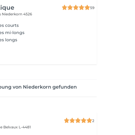
tique
59
es
Niederkorn 4526
es courts
es mi-longs
es longs
ebung von Niederkorn gefunden
2
ne
Belvaux L-4481