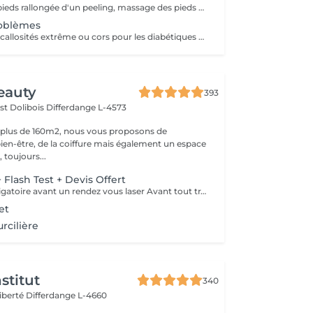
Une beauté des pieds rallongée d'un peeling, massage des pieds et masque très nourrissant Recommandé à toutes les personnes pour une sensation de légèreté des pieds
roblèmes
Ongles incarnés, callosités extrême ou cors pour les diabétiques nous conseillons d'aller chez un(e) podologue!
eauty
393
st Dolibois
Differdange L-4573
 plus de 160m2, nous vous proposons de
bien-être, de la coiffure mais également un espace
 toujours...
 Flash Test + Devis Offert
Consultation obligatoire avant un rendez vous laser Avant tout traitement, nous vous proposons gratuitement un rendez-vous d'information afin de vous apporter toutes les explications utiles et évaluer vos besoins spécifiques. Un flash test est effectué et un devis personnalisé vous est proposé.
et
rcilière
stitut
340
Liberté
Differdange L-4660