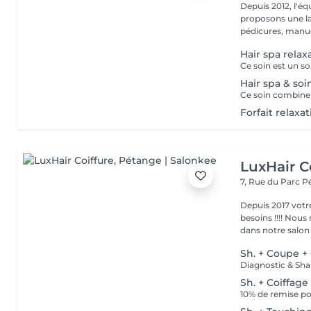
Depuis 2012, l'éq
proposons une la
pédicures, manucu
Hair spa relax
Hair spa & soi
Forfait relaxa
LuxHair C
7, Rue du Parc
P
Depuis 2017 votr
besoins !!!! Nous mettons tout en oeuvre pour que votre passage
dans notre salon r
Sh. + Coupe +
Sh. + Coiffage
10% de remise po