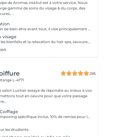
uipe de Aromas institut est à votre service. Nous
rge gamme de soins du visage & du corps, des
res, ...
ation
Ce soin est un soin de bien-être avant tout, il vise principalement à rééquilibrer l'harmonie du corps par des techniques et des pressions de massage au niveau du cuir chevelu, de la nuque et des épaules . Les huiles utilisées sont essentiellement là pour traiter les différentes caractéristiques de votre cuir chevelu et vos cheveux, merci de nous informer en cas d'allergie. Ce soin inclut des huiles essentielles, il est important de nous prévenir en cas de grossesse ou d'allergie. Déroulement du soin ; pose d'une huile spécifique gommage du cuir chevelu bain de vapeur et massage crânien masque des cheveux séchage Ce soin ne comprend pas de coiffure, ni de brushing à la fin du soin, uniquement un séchage.
n visage
Ce soin combine les bienfaits et la relaxation du hair spa, savourez un soin du cuir chevelu associé à un massage de la nuque, des épaules et de la tête en traitant vous peau en même temps. Ce soin ne comprend pas de coiffure à la fin, ni de brushing, uniquement un séchage.
tion
oiffure
295
étange L-4771
e salon Luxhair essaye de répondre au mieux à vos
e...
 Coiffage
Diagnostic & Shampooing spécifique inclus. 10% de remise pour les étudiants (surr présentation d'un justificatif).
ur les étudiants.