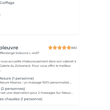
 Coiffage
t
oleuvre
883
Differdange
Soleuvre L-4437
vous accueille chaleureusement dans son cabinet à
Galerie du Zolwereck. Pour vous offrir le meilleur
.
esure (1 personne)
Le Massage Sur Mesure Maanos : un massage 100% personnalisé en fonction de vos besoins et de vos envies !
(2 personnes)
Le massage DUO est une réservation pour 2 massages Sur Mesure, en même temps dans la même cabine. Les 2 personnes pourront personnaliser leurs massages en fonction de leurs envies. Possibilité de demander 2 cabines séparées en arrivant sur place.
es chaudes (1 personne)