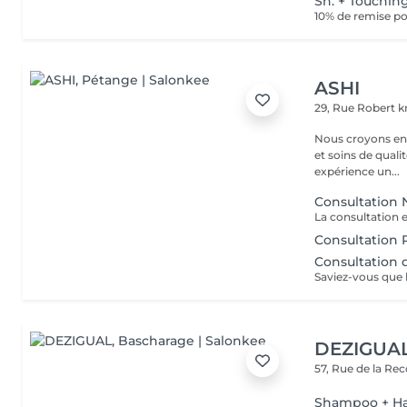
Sh. + Touching
10% de remise po
ASHI
29, Rue Robert kr
Nous croyons en u
et soins de qual
expérience un...
Consultation 
Consultation 
Consultation 
DEZIGUA
57, Rue de la Re
Shampoo + Ha