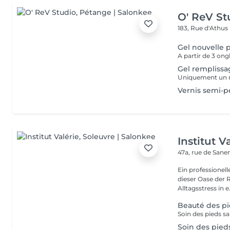
O' ReV St
183, Rue d'Athus
Gel nouvelle 
Gel remplissa
Vernis semi-
Institut V
47a, rue de San
Ein professionell
dieser Oase der 
Alltagsstress in e.
Beauté des p
Soin des pied