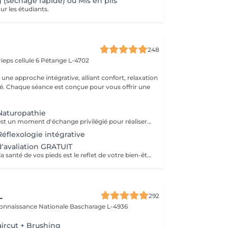
 (séchage rapide) ou Mis en plis
ur les étudiants.
248
ieps cellule 6
Pétange L-4702
ne approche intégrative, alliant confort, relaxation
ité. Chaque séance est conçue pour vous offrir une
Naturopathie
La consultation est un moment d'échange privilégié pour réaliser ensemble un bilan complet et définir un protocole personnalisé. Notre temps est précieux, le vôtre aussi : nous vous remercions d'honorer ce rendez-vous.
Réflexologie intégrative
d'avaliation GRATUIT
Saviez-vous que la santé de vos pieds est le reflet de votre bien-être général ? En associant la pédicurie spécialisée à la réflexologie plantaire et aux thérapies intégratives, je vous propose un accompagnement sur mesure. Au-delà du soin technique des affections du pied, je vous aide à relâcher le stress et à retrouver une harmonie profonde entre le corps et l'esprit. Offrez à vos pieds l'attention qu'ils méritent.
L
292
connaissance Nationale
Bascharage L-4936
ircut + Brushing