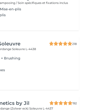
ampooing / Soin spécifiques et fixations inclus
Mise-en-plis
plis
 Soleuvre
218
fferdange
Soleuvre L-4438
+ Brushing
s
mes
tics by Jil
192
erdange (Zolwer eck)
Soleuvre L-4437