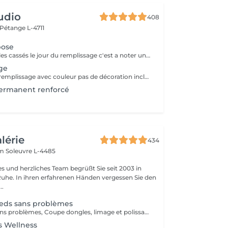
udio
408
Pétange L-4711
pose
A partir de 3 ongles cassés le jour du remplissage c'est a noter une nouvelle pose.
ge
Uniquement un remplissage avec couleur pas de décoration inclus.
permanent renforcé
alérie
434
em
Soleuvre L-4485
es und herzliches Team begrüßt Sie seit 2003 in
Ruhe. In ihren erfahrenen Händen vergessen Sie den
..
ieds sans problèmes
Soin des pieds sans problèmes, Coupe dongles, limage et polissage des ongles, cuticules, peaux cornés
s Wellness